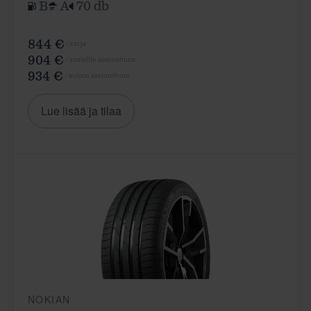
B
A
70 db
844 €
/ sarja
904 €
/ vanteille asennettuna
934 €
/ autoon asennettuna
Lue lisää ja tilaa
NOKIAN