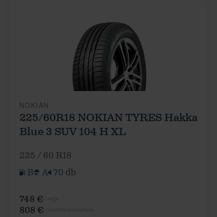
NOKIAN
225/60R18 NOKIAN TYRES Hakka
Blue 3 SUV 104 H XL
225 / 60 R18
B
A
70 db
748 €
/ sarja
808 €
/ vanteille asennettuna