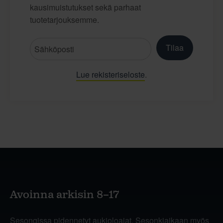
kausimuistutukset sekä parhaat
tuotetarjouksemme.
Tilaa
Lue rekisteriseloste
.
Avoinna arkisin 8–17
Sesongissa pidennetyt aukioloajat. Sesonkiaikaan myös