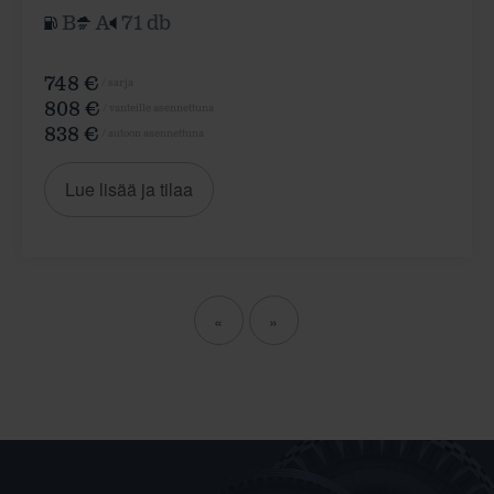
B
A
71 db
748 €
/ sarja
808 €
/ vanteille asennettuna
838 €
/ autoon asennettuna
Lue lisää ja tilaa
«
»