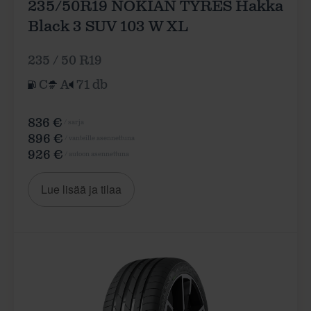
235/50R19 NOKIAN TYRES Hakka
Black 3 SUV 103 W XL
235 / 50 R19
C
A
71 db
836 €
/ sarja
896 €
/ vanteille asennettuna
926 €
/ autoon asennettuna
Lue lisää ja tilaa