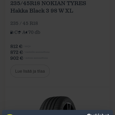
235/45R18 NOKIAN TYRES
Hakka Black 3 98 W XL
235 / 45 R18
C
A
70 db
812 €
/ sarja
872 €
/ vanteille asennettuna
902 €
/ autoon asennettuna
Lue lisää ja tilaa