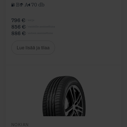
B
A
70 db
796 €
/ sarja
856 €
/ vanteille asennettuna
886 €
/ autoon asennettuna
Lue lisää ja tilaa
NOKIAN