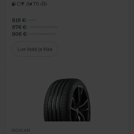
C
A
70 db
816 €
/ sarja
876 €
/ vanteille asennettuna
906 €
/ autoon asennettuna
Lue lisää ja tilaa
NOKIAN