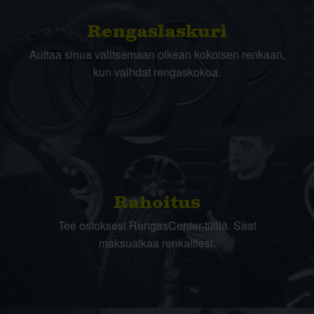
Rengas­laskuri
Auttaa sinua valitsemaan oikean kokoisen renkaan,
kun vaihdat rengaskokoa.
Rahoitus
Tee ostoksesi RengasCenter-tilillä. Saat
maksuaikaa renkaillesi.