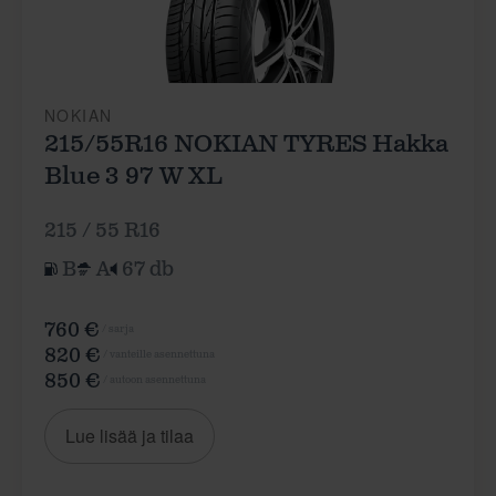
NOKIAN
215/55R16 NOKIAN TYRES Hakka
Blue 3 97 W XL
215 / 55 R16
B
A
67 db
760 €
/ sarja
820 €
/ vanteille asennettuna
850 €
/ autoon asennettuna
Lue lisää ja tilaa