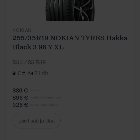
NOKIAN
255/35R19 NOKIAN TYRES Hakka
Black 3 96 Y XL
255 / 35 R19
C
A
71 db
836 €
/ sarja
896 €
/ vanteille asennettuna
926 €
/ autoon asennettuna
Lue lisää ja tilaa