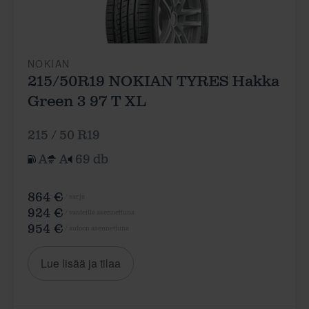
NOKIAN
215/50R19 NOKIAN TYRES Hakka
Green 3 97 T XL
215 / 50 R19
A
A
69 db
864 €
/ sarja
924 €
/ vanteille asennettuna
954 €
/ autoon asennettuna
Lue lisää ja tilaa