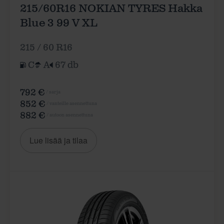
215/60R16 NOKIAN TYRES Hakka
Blue 3 99 V XL
215 / 60 R16
C
A
67 db
792 €
/ sarja
852 €
/ vanteille asennettuna
882 €
/ autoon asennettuna
Lue lisää ja tilaa