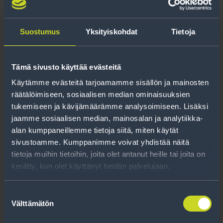
Suostumus
Yksityiskohdat
Tietoja
NOKIAN
235/55R19 NOKIAN TYRES Hakka
Tämä sivusto käyttää evästeitä
Black 3 SUV 105 W XL
Käytämme evästeitä tarjoamamme sisällön ja mainosten
räätälöimiseen, sosiaalisen median ominaisuuksien
235 / 55 R19
tukemiseen ja kävijämäärämme analysoimiseen. Lisäksi
C
A
71 db
jaamme sosiaalisen median, mainosalan ja analytiikka-
alan kumppaneillemme tietoja siitä, miten käytät
sivustoamme. Kumppanimme voivat yhdistää näitä
812 €
/ sarja
tietoja muihin tietoihin, joita olet antanut heille tai joita on
872 €
/ vanteille asennettuna
kerätty, kun olet käyttänyt heidän palvelujaan.
902 €
/ autoon asennettuna
Lue lisää ja tilaa
Suostumuksen
Välttämätön
valinta