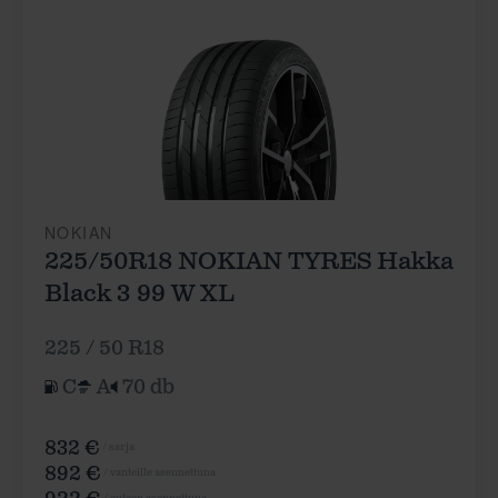
NOKIAN
225/50R18 NOKIAN TYRES Hakka
Black 3 99 W XL
225 / 50 R18
C
A
70 db
832 €
/ sarja
892 €
/ vanteille asennettuna
/ autoon asennettuna