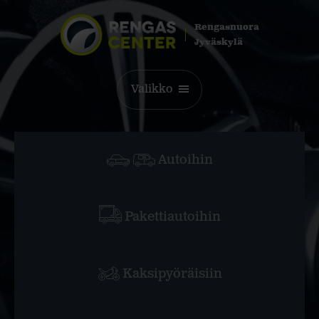
Rengasnuora
Jyväskylä
Valikko
Autoihin
Pakettiautoihin
Kaksipyöräisiin