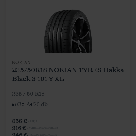
NOKIAN
235/50R18 NOKIAN TYRES Hakka
Black 3 101 Y XL
235 / 50 R18
C
A
70 db
856 €
/ sarja
916 €
/ vanteille asennettuna
946 €
/ autoon asennettuna