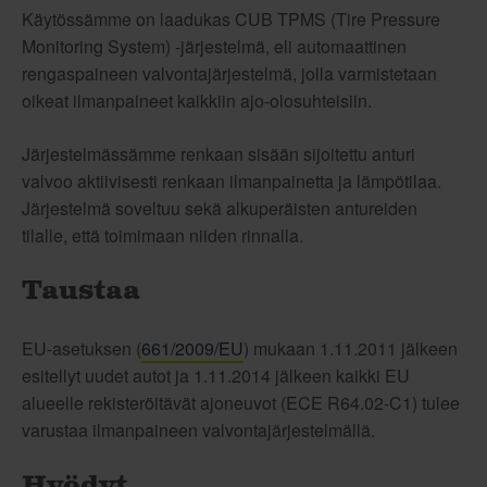
Käytössämme on laadukas CUB TPMS (Tire Pressure
Monitoring System) -järjestelmä, eli automaattinen
rengaspaineen valvontajärjestelmä, jolla varmistetaan
oikeat ilmanpaineet kaikkiin ajo-olosuhteisiin.
Järjestelmässämme renkaan sisään sijoitettu anturi
valvoo aktiivisesti renkaan ilmanpainetta ja lämpötilaa.
Järjestelmä soveltuu sekä alkuperäisten antureiden
tilalle, että toimimaan niiden rinnalla.
Taustaa
EU-asetuksen (
661/2009/EU
) mukaan 1.11.2011 jälkeen
esitellyt uudet autot ja 1.11.2014 jälkeen kaikki EU
alueelle rekisteröitävät ajoneuvot (ECE R64.02-C1) tulee
varustaa ilmanpaineen valvontajärjestelmällä.
Hyödyt