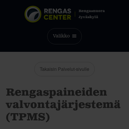
Rengasnuora
Jyväskylä
Valikko
Takaisin Palvelut-sivulle
Rengaspaineiden
valvontajärjestemä
(TPMS)