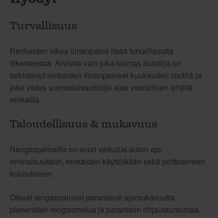
Turvallisuus
Renkaiden oikea ilmanpaine lisää turvallisuutta
liikenteessä. Arviolta vain joka kolmas autoilija on
tarkistanut renkaiden ilmanpaineet kuukauden sisällä ja
joka viides suomalaisautoilija ajaa vaarallisen tyhjillä
renkailla.
Taloudellisuus & mukavuus
Rengaspaineilla on suuri vaikutus auton ajo-
ominaisuuksiin, renkaiden käyttöikään sekä polttoaineen
kulutukseen.
Oikeat rengaspaineet parantavat ajomukavuutta
pienentäen rengasmelua ja parantaen ohjaustuntumaa.