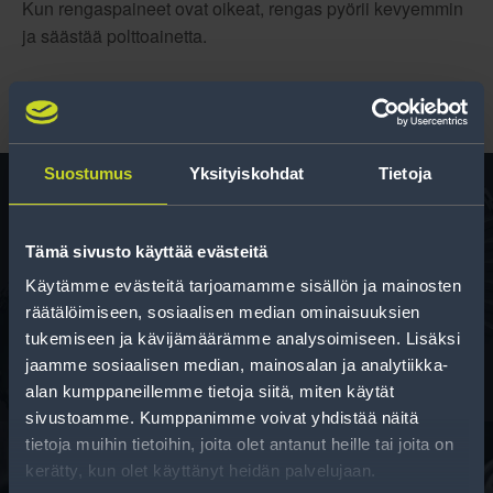
Kun rengaspaineet ovat oikeat, rengas pyörii kevyemmin
ja säästää polttoainetta.
Suostumus
Yksityiskohdat
Tietoja
Rengas­laskuri
Tämä sivusto käyttää evästeitä
Käytämme evästeitä tarjoamamme sisällön ja mainosten
Auttaa sinua valitsemaan oikean kokoisen renkaan,
räätälöimiseen, sosiaalisen median ominaisuuksien
kun vaihdat rengaskokoa.
tukemiseen ja kävijämäärämme analysoimiseen. Lisäksi
jaamme sosiaalisen median, mainosalan ja analytiikka-
alan kumppaneillemme tietoja siitä, miten käytät
sivustoamme. Kumppanimme voivat yhdistää näitä
tietoja muihin tietoihin, joita olet antanut heille tai joita on
kerätty, kun olet käyttänyt heidän palvelujaan.