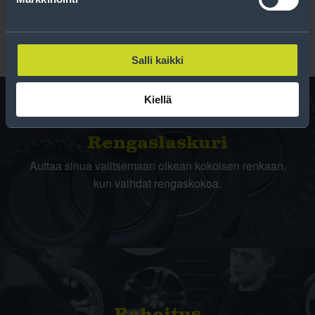
Salli kaikki
Kiellä
Rengas­laskuri
Auttaa sinua valitsemaan oikean kokoisen renkaan,
kun vaihdat rengaskokoa.