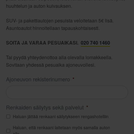
huuhtelun ja auton kuivauksen.
SUV- ja pakettiautojen pesuista veloitetaan 5€ lisä.
Asuntoautot hinnoitellaan tapauskohtaisesti.
SOITA JA VARAA PESUAIKASI.
020 740 1460
Tai pyydä yhteydenottoa alla olevalla lomakkeella.
Sovitaan yhdessä pesuaika ajoneuvollesi.
Ajoneuvon rekisterinumero
*
Renkaiden säilytys sekä palvelut
*
Haluan jättää renkaani säilytykseen rengashotelliin
Haluan, että renkaani laitetaan myös samalla auton
alle