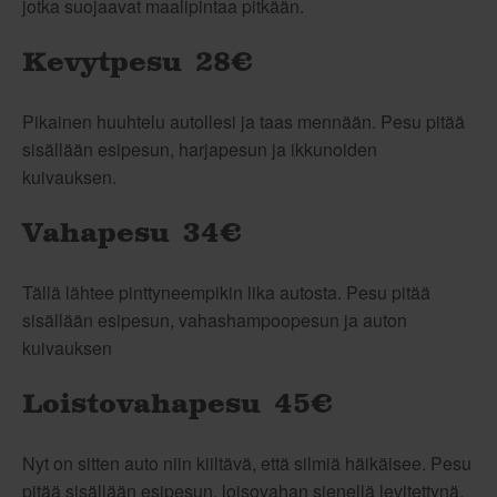
jotka suojaavat maalipintaa pitkään.
Kevytpesu 28€
Pikainen huuhtelu autollesi ja taas mennään. Pesu pitää
sisällään esipesun, harjapesun ja ikkunoiden
kuivauksen.
Vahapesu 34€
Tällä lähtee pinttyneempikin lika autosta. Pesu pitää
sisällään esipesun, vahashampoopesun ja auton
kuivauksen
Loistovahapesu 45€
Nyt on sitten auto niin kiiltävä, että silmiä häikäisee. Pesu
pitää sisällään esipesun, loisovahan sienellä levitettynä,