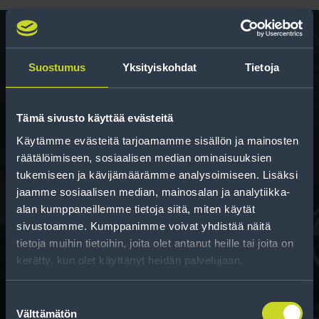
Suostumus
Yksityiskohdat
Tietoja
Rengas­laskuri
Auttaa sinua valitsemaan oikean kokoisen renkaan,
kun vaihdat rengaskokoa.
Tämä sivusto käyttää evästeitä
Käytämme evästeitä tarjoamamme sisällön ja mainosten
räätälöimiseen, sosiaalisen median ominaisuuksien
tukemiseen ja kävijämäärämme analysoimiseen. Lisäksi
jaamme sosiaalisen median, mainosalan ja analytiikka-
alan kumppaneillemme tietoja siitä, miten käytät
sivustoamme. Kumppanimme voivat yhdistää näitä
tietoja muihin tietoihin, joita olet antanut heille tai joita on
Rahoitus
kerätty, kun olet käyttänyt heidän palvelujaan.
Tee ostoksesi RengasCenter-tilillä. Saat
maksuaikaa renkaillesi.
Suostumuksen
Välttämätön
valinta