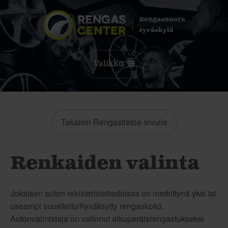
Rengasnuora
Jyväskylä
Valikko
Takaisin Rengastietoa-sivulle
Renkaiden valinta
Jokaisen auton rekisteriotetiedoissa on merkittynä yksi tai
useampi suositeltu/hyväksytty rengaskoko.
Autonvalmistaja on valinnut alkuperäisrengastukseksi