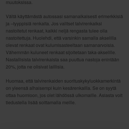
muutoksissa.
Vältä käyttämästä autossasi samanaikaisesti erimerkkisiä
ja –tyyppisiä renkaita. Jos valitset talvirenkaiksi
nastoitetut renkaat, kaikki neljä rengasta tulee olla
nastoitettuja. Huolehdi, että varsinkin samalla akselilla
olevat renkaat ovat kulumisasteeltaan samanarvoisia.
Vähemmän kuluneet renkaat sijoitetaan taka-akselille.
Nastallisista talvirenkaista saa puuttua nastoja enintään
20%, jotta ne olisivat laillisia.
Huomaa, että talvirenkaiden suorituskykyluokkamerkintä
on yleensä alhaisempi kuin kesärenkailla. Se on syytä
ottaa huomioon, jos olet lähdössä ulkomaille. Asiasta voit
tiedustella lisää soittamalla meille.