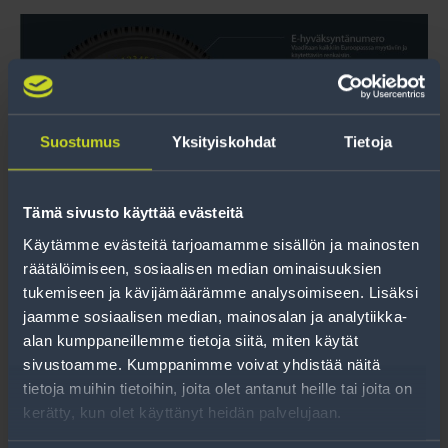
Suostumus
Yksityiskohdat
Tietoja
Tämä sivusto käyttää evästeitä
Käytämme evästeitä tarjoamamme sisällön ja mainosten
räätälöimiseen, sosiaalisen median ominaisuuksien
Erikoismerkki E5 010023, jossa
tukemiseen ja kävijämäärämme analysoimiseen. Lisäksi
E5 = hyväksymistunnus
jaamme sosiaalisen median, mainosalan ja analytiikka-
010023 = hyväksymisnumero
alan kumppaneillemme tietoja siitä, miten käytät
sivustoamme. Kumppanimme voivat yhdistää näitä
tietoja muihin tietoihin, joita olet antanut heille tai joita on
kerätty, kun olet käyttänyt heidän palvelujaan.