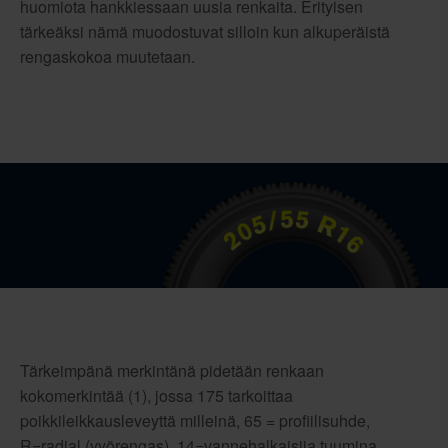
huomiota hankkiessaan uusia renkaita. Erityisen
tärkeäksi nämä muodostuvat silloin kun alkuperäistä
rengaskokoa muutetaan.
Tärkeimpänä merkintänä pidetään renkaan
kokomerkintää (1), jossa 175 tarkoittaa
poikkileikkausleveyttä milleinä, 65 = profiilisuhde,
R=radial (vyörengas), 14=vannehalkaisija tuumina,