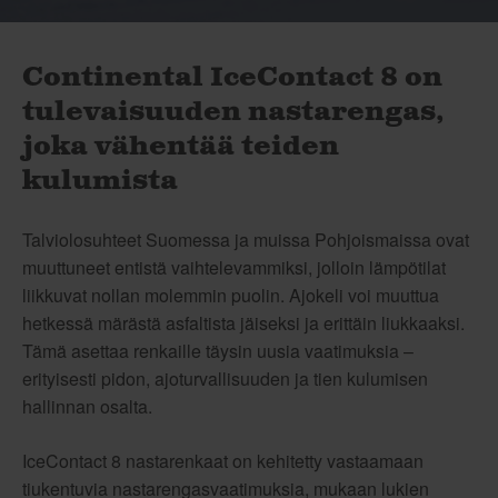
Continental IceContact 8 on
tulevaisuuden nastarengas,
joka vähentää teiden
kulumista
Talviolosuhteet Suomessa ja muissa Pohjoismaissa ovat
muuttuneet entistä vaihtelevammiksi, jolloin lämpötilat
liikkuvat nollan molemmin puolin. Ajokeli voi muuttua
hetkessä märästä asfaltista jäiseksi ja erittäin liukkaaksi.
Tämä asettaa renkaille täysin uusia vaatimuksia –
erityisesti pidon, ajoturvallisuuden ja tien kulumisen
hallinnan osalta.
IceContact 8 nastarenkaat on kehitetty vastaamaan
tiukentuvia nastarengasvaatimuksia, mukaan lukien