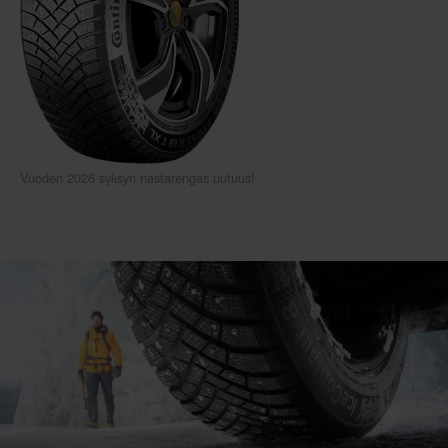
Vuoden 2026 syksyn nastarengas uutuus!