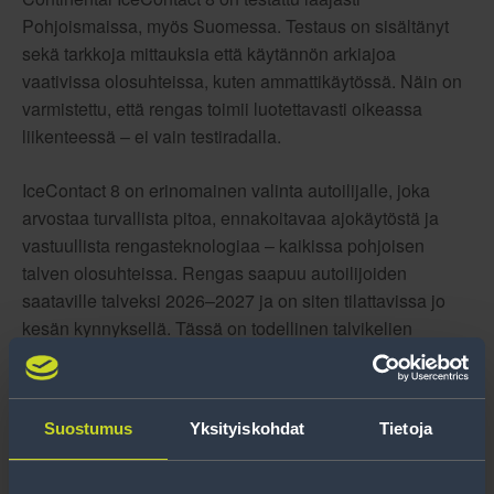
Pohjoismaissa, myös Suomessa. Testaus on sisältänyt
sekä tarkkoja mittauksia että käytännön arkiajoa
vaativissa olosuhteissa, kuten ammattikäytössä. Näin on
varmistettu, että rengas toimii luotettavasti oikeassa
liikenteessä – ei vain testiradalla.
IceContact 8 on erinomainen valinta autoilijalle, joka
arvostaa turvallista pitoa, ennakoitavaa ajokäytöstä ja
vastuullista rengasteknologiaa – kaikissa pohjoisen
talven olosuhteissa. Rengas saapuu autoilijoiden
saataville talveksi 2026–2027 ja on siten tilattavissa jo
kesän kynnyksellä. Tässä on todellinen talvikelien
taittaja, joka takaa turvalliset kilometrit ja ajamisen
riemun. Varaa omasi ajoissa!
Suostumus
Yksityiskohdat
Tietoja