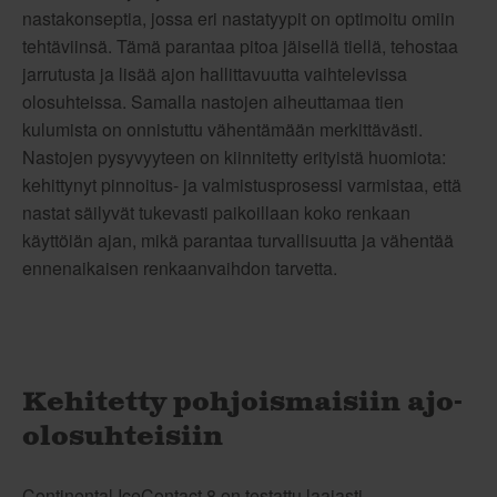
nastakonseptia, jossa eri nastatyypit on optimoitu omiin
tehtäviinsä. Tämä parantaa pitoa jäisellä tiellä, tehostaa
jarrutusta ja lisää ajon hallittavuutta vaihtelevissa
olosuhteissa. Samalla nastojen aiheuttamaa tien
kulumista on onnistuttu vähentämään merkittävästi.
Nastojen pysyvyyteen on kiinnitetty erityistä huomiota:
kehittynyt pinnoitus- ja valmistusprosessi varmistaa, että
nastat säilyvät tukevasti paikoillaan koko renkaan
käyttöiän ajan, mikä parantaa turvallisuutta ja vähentää
ennenaikaisen renkaanvaihdon tarvetta.
Kehitetty pohjoismaisiin ajo-
olosuhteisiin
Continental IceContact 8 on testattu laajasti