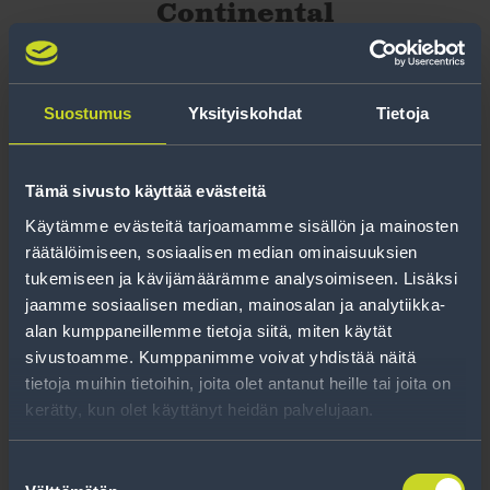
Continental
VanContact 100
Suostumus
Yksityiskohdat
Tietoja
Continental
Tämä sivusto käyttää evästeitä
VanContact Camper
Käytämme evästeitä tarjoamamme sisällön ja mainosten
räätälöimiseen, sosiaalisen median ominaisuuksien
tukemiseen ja kävijämäärämme analysoimiseen. Lisäksi
jaamme sosiaalisen median, mainosalan ja analytiikka-
alan kumppaneillemme tietoja siitä, miten käytät
sivustoamme. Kumppanimme voivat yhdistää näitä
tietoja muihin tietoihin, joita olet antanut heille tai joita on
kerätty, kun olet käyttänyt heidän palvelujaan.
Suostumuksen