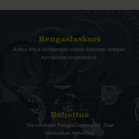
Rengas­laskuri
Auttaa sinua valitsemaan oikean kokoisen renkaan,
kun vaihdat rengaskokoa.
Rahoitus
Tee ostoksesi RengasCenter-tilillä. Saat
maksuaikaa renkaillesi.