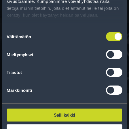
sivustoamme. Kumppanimme voivat yhdistää näitä
tietoja muihin tietoihin, joita olet antanut heille tai joita on
kerätty, kun olet käyttänyt heidän palvelujaan.
Suostumuksen
Välttämätön
valinta
Rahoitus
Mieltymykset
Tee ostoksesi RengasCenter-tilillä. Saat
maksuaikaa renkaillesi.
Tilastot
Markkinointi
Salli kaikki
Rengasinfo