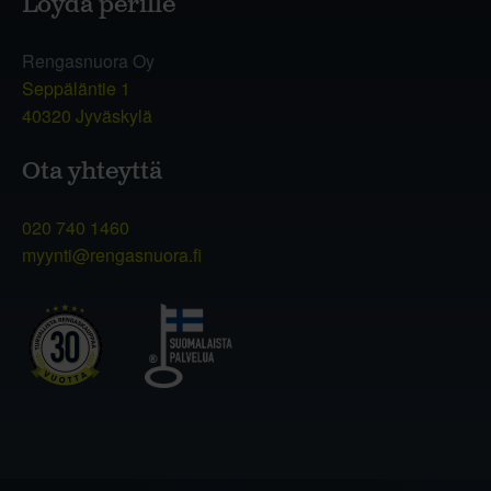
Löydä perille
Rengasnuora Oy
Seppäläntie 1
40320 Jyväskylä
Ota yhteyttä
020 740 1460
myynti@rengasnuora.fi