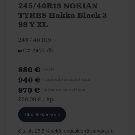
245/40R19 NOKIAN
TYRES Hakka Black 3
98 Y XL
245 / 40 R19
C
A
70 db
880 €
/ sarja
940 €
/ vanteille asennettuna
970 €
/ autoon asennettuna
220.00 € / kpl
Tilaa liikkeeseen
Sis. alv 25,5 % sekä rengaskierrätysmaksun.