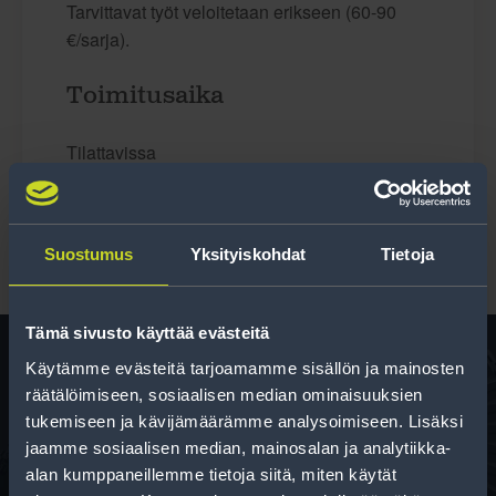
Tarvittavat työt veloitetaan erikseen (60-90
€/sarja).
Toimitusaika
Tilattavissa
Suostumus
Yksityiskohdat
Tietoja
Tämä sivusto käyttää evästeitä
Käytämme evästeitä tarjoamamme sisällön ja mainosten
räätälöimiseen, sosiaalisen median ominaisuuksien
Rengas­laskuri
tukemiseen ja kävijämäärämme analysoimiseen. Lisäksi
jaamme sosiaalisen median, mainosalan ja analytiikka-
Auttaa sinua valitsemaan oikean kokoisen renkaan,
alan kumppaneillemme tietoja siitä, miten käytät
kun vaihdat rengaskokoa.