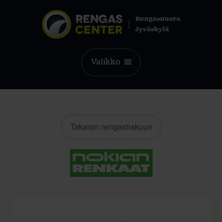
Rengasnuora
Jyväskylä
Valikko
Takaisin rengashakuun