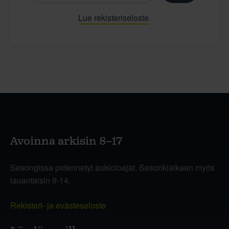
Lue rekisteriseloste
.
Avoinna arkisin 8–17
Sesongissa pidennetyt aukioloajat. Sesonkiaikaan myös
lauantaisin 9-14.
Rekisteri- ja evästeseloste