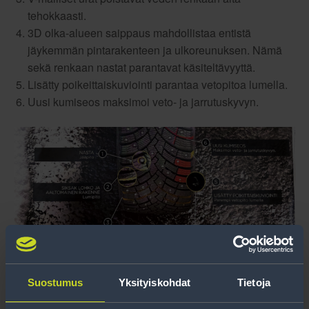
tehokkaasti.
3D olka-alueen saippaus mahdollistaa entistä
jäykemmän pintarakenteen ja ulkoreunuksen. Nämä
sekä renkaan nastat parantavat käsiteltävyyttä.
Lisätty poikeittaiskuviointi parantaa vetopitoa lumella.
Uusi kumiseos maksimoi veto- ja jarrutuskyvyn.
Katso Pirelli Ice Zero 2 ominaisuudet suurentamalla kuva
Suostumus
Yksityiskohdat
Tietoja