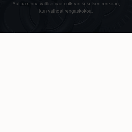
Auttaa sinua valitsemaan oikean kokoisen renkaan,
kun vaihdat rengaskokoa.
Rahoitus
Tee ostoksesi RengasCenter-tilillä. Saat
maksuaikaa renkaillesi.