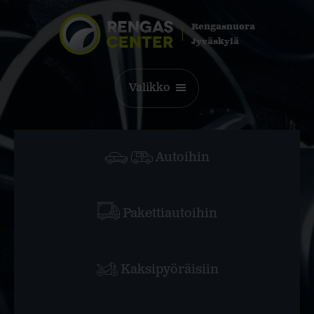
Rengasnuora
Jyväskylä
Valikko
Autoihin
Pakettiautoihin
Kaksipyöräisiin