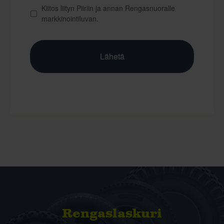
Kiitos liityn Piiriin ja annan Rengasnuoralle
markkinointiluvan.
Rengas­laskuri