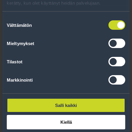
kerätty, kun olet käyttänyt heidän palvelujaan.
Ajoneuvon tiedot
Suostumuksen
Välttämätön
valinta
Merkki
*
Mieltymykset
Malli
*
Tilastot
Markkinointi
Vuosimalli
*
Salli kaikki
Moottorin koko
Kiellä