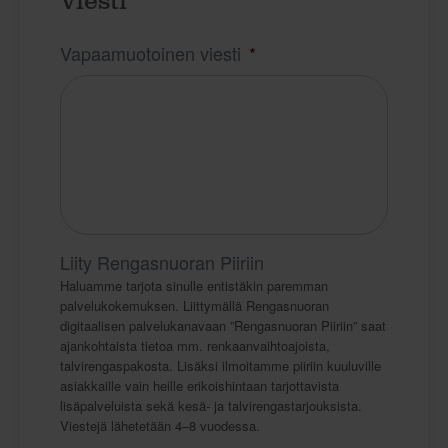
Viesti
Vapaamuotoinen viesti
*
Liity Rengasnuoran Piiriin
Haluamme tarjota sinulle entistäkin paremman
palvelukokemuksen. Liittymällä Rengasnuoran
digitaalisen palvelukanavaan ”Rengasnuoran Piiriin” saat
ajankohtaista tietoa mm. renkaanvaihtoajoista,
talvirengaspakosta. Lisäksi ilmoitamme piiriin kuuluville
asiakkaille vain heille erikoishintaan tarjottavista
lisäpalveluista sekä kesä- ja talvirengastarjouksista.
Viestejä lähetetään 4–8 vuodessa.