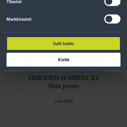
Tilastot
Markkinointi
Salli kaikki
Kiellä
285/35R22 106Y Dynamo
HISCEND-H MSU01 XL
Rim prote
Lue lisää