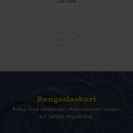
Lue lisää
«
»
Rengas­laskuri
Auttaa sinua valitsemaan oikean kokoisen renkaan,
kun vaihdat rengaskokoa.