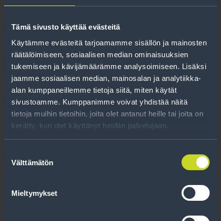
Tämä sivusto käyttää evästeitä
Käytämme evästeitä tarjoamamme sisällön ja mainosten
räätälöimiseen, sosiaalisen median ominaisuuksien
tukemiseen ja kävijämäärämme analysoimiseen. Lisäksi
jaamme sosiaalisen median, mainosalan ja analytiikka-
165/13R8C 94/93S
alan kumppaneillemme tietoja siitä, miten käytät
sivustoamme. Kumppanimme voivat yhdistää näitä
DYNAMO HISCEND-H
tietoja muihin tietoihin, joita olet antanut heille tai joita on
MC31 XL 8PR
kerätty, kun olet käyttänyt heidän palvelujaan.
Lue lisää
Suostumuksen
Välttämätön
valinta
Mieltymykset