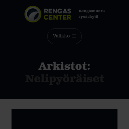
Rengasnuora
Jyväskylä
Valikko
Arkistot:
Nelipyöräiset