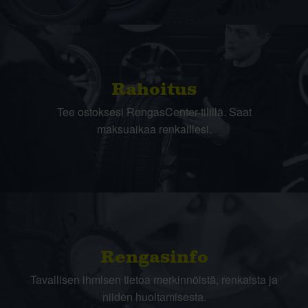
Rahoitus
Tee ostoksesi RengasCenter-tilillä. Saat
maksuaikaa renkaillesi.
Rengasinfo
Tavallisen ihmisen tietoa merkinnöistä, renkaista ja
niiden huoltamisesta.