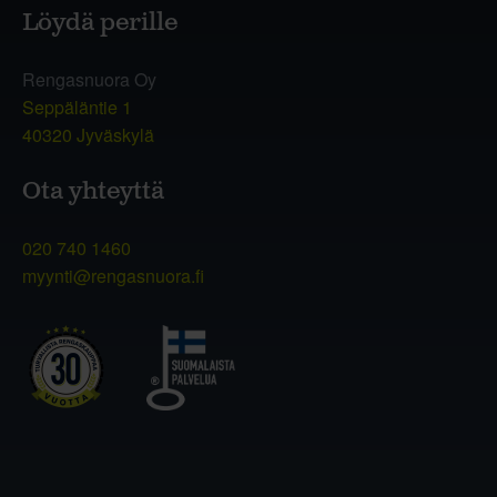
Löydä perille
Rengasnuora Oy
Seppäläntie 1
40320 Jyväskylä
Ota yhteyttä
020 740 1460
myynti@rengasnuora.fi