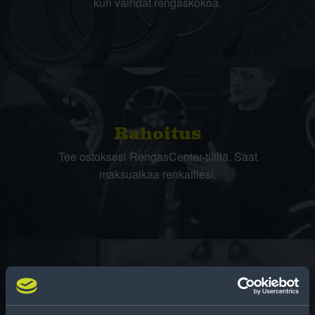
kun vaihdat rengaskokoa.
Rahoitus
Tee ostoksesi RengasCenter-tilillä. Saat
maksuaikaa renkaillesi.
Rengasinfo