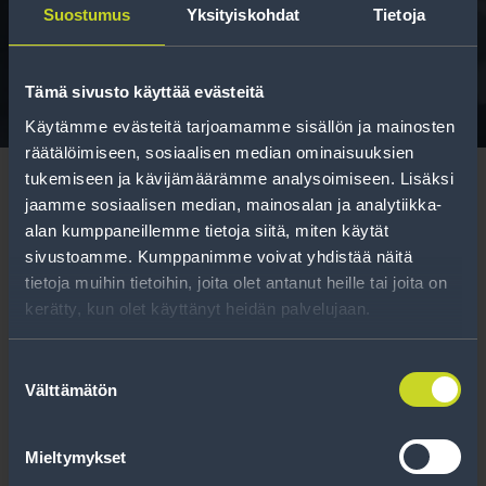
Suostumus
Yksityiskohdat
Tietoja
Tavallisen ihmisen tietoa merkinnöistä, renkaista ja
niiden huoltamisesta.
Tämä sivusto käyttää evästeitä
Käytämme evästeitä tarjoamamme sisällön ja mainosten
räätälöimiseen, sosiaalisen median ominaisuuksien
tukemiseen ja kävijämäärämme analysoimiseen. Lisäksi
jaamme sosiaalisen median, mainosalan ja analytiikka-
alan kumppaneillemme tietoja siitä, miten käytät
sivustoamme. Kumppanimme voivat yhdistää näitä
Tilaa uutiskirje
tietoja muihin tietoihin, joita olet antanut heille tai joita on
kerätty, kun olet käyttänyt heidän palvelujaan.
Uutiskirjeessä saat autonomistajan
ajankohtaista tietoa renkaisiin liittyen,
Suostumuksen
Välttämätön
kausimuistutukset sekä parhaat
valinta
tuotetarjouksemme.
Mieltymykset
Tilaa