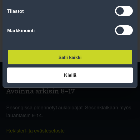
Tilastot
Lue rekisteriseloste
.
Markkinointi
Salli kaikki
Kiellä
Avoinna arkisin 8–17
Sesongissa pidennetyt aukioloajat. Sesonkiaikaan myös
lauantaisin 9-14.
Rekisteri- ja evästeseloste