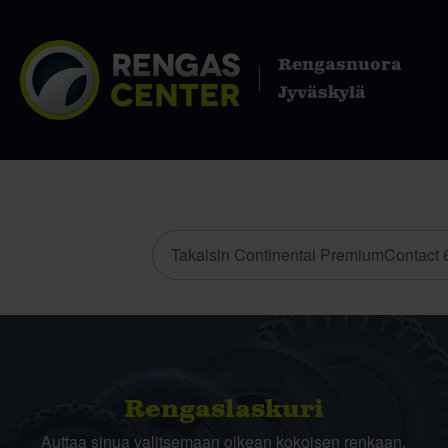
Rengasnuora
Jyväskylä
Takaisin Continental PremiumContact 6
Rengas­laskuri
Auttaa sinua valitsemaan oikean kokoisen renkaan,