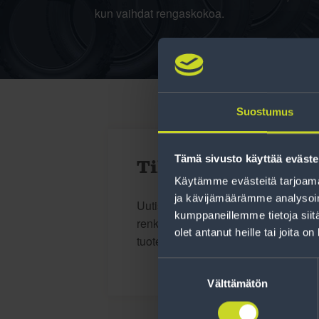
kun vaihdat rengaskokoa.
Suostumus
Tämä sivusto käyttää eväste
Tilaa uutiskirje
Käytämme evästeitä tarjoama
ja kävijämäärämme analysoim
Uutiskirjeessä saat autonomistajan a
kumppaneillemme tietoja siitä
renkaisiin liittyen, kausimuistutukse
olet antanut heille tai joita o
tuotetarjouksemme.
Suostumuksen
valinta
Välttämätön