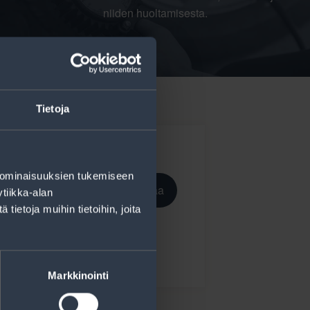
niiden huoltamisesta.
Tietoja
 ominaisuuksien tukemiseen
Tilaa
tiikka-alan
ietoja muihin tietoihin, joita
ekisteriseloste
.
Markkinointi