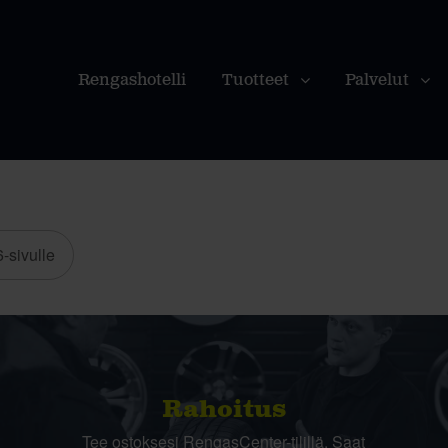
Rengashotelli
Tuotteet
Palvelut
-sivulle
Rahoitus
Tee ostoksesi RengasCenter-tilillä. Saat