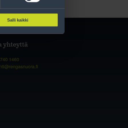
Salli kaikki
a yhteyttä
 740 1460
nti@rengasnuora.fi