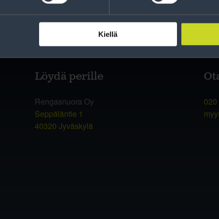
Kiellä
Löydä perille
Ot
Rengasnuora Oy
020
Seppäläntie 1
myy
40320 Jyväskylä