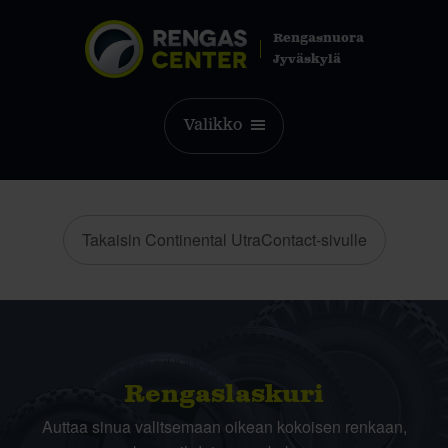
Rengasnuora
Jyväskylä
Valikko
Takaisin Continental UtraContact-sivulle
Rengas­laskuri
Auttaa sinua valitsemaan oikean kokoisen renkaan,