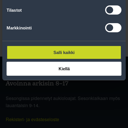
Tilastot
Lue rekisteriseloste
.
Markkinointi
Salli kaikki
Kiellä
Avoinna arkisin 8–17
Sesongissa pidennetyt aukioloajat. Sesonkiaikaan myös
lauantaisin 9-14.
Rekisteri- ja evästeseloste