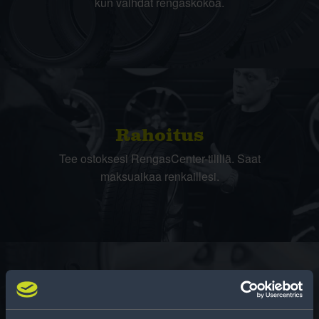
kun vaihdat rengaskokoa.
Rahoitus
Tee ostoksesi RengasCenter-tilillä. Saat
maksuaikaa renkaillesi.
Rengasinfo