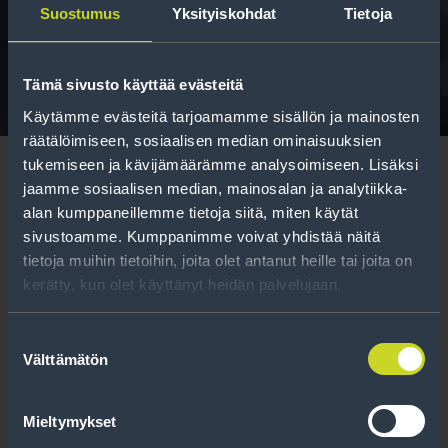
Suostumus
Yksityiskohdat
Tietoja
Tavallisen ihmisen tietoa merkinnöistä, renkaista ja
niiden huoltamisesta.
Tämä sivusto käyttää evästeitä
Käytämme evästeitä tarjoamamme sisällön ja mainosten
räätälöimiseen, sosiaalisen median ominaisuuksien
tukemiseen ja kävijämäärämme analysoimiseen. Lisäksi
jaamme sosiaalisen median, mainosalan ja analytiikka-
alan kumppaneillemme tietoja siitä, miten käytät
sivustoamme. Kumppanimme voivat yhdistää näitä
Tilaa uutiskirje
tietoja muihin tietoihin, joita olet antanut heille tai joita on
kerätty, kun olet käyttänyt heidän palvelujaan.
Uutiskirjeessä saat autonomistajan
ajankohtaista tietoa renkaisiin liittyen,
Suostumuksen
Välttämätön
kausimuistutukset sekä parhaat
valinta
tuotetarjouksemme.
Mieltymykset
Tilaa