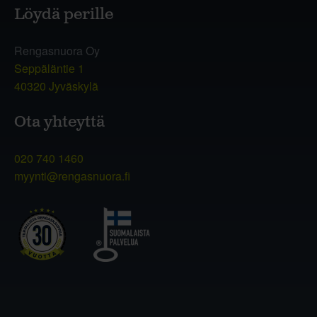
Löydä perille
Rengasnuora Oy
Seppäläntie 1
40320 Jyväskylä
Ota yhteyttä
020 740 1460
myynti@rengasnuora.fi