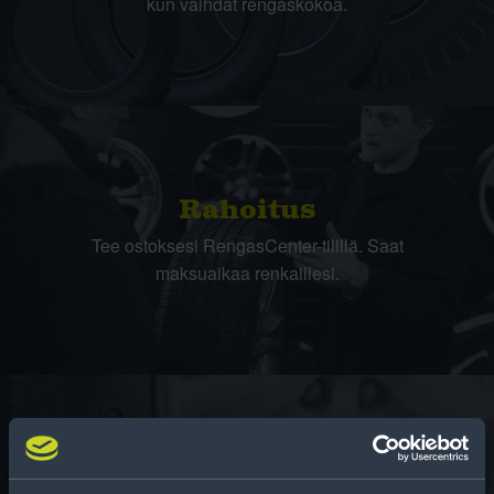
kun vaihdat rengaskokoa.
Rahoitus
Tee ostoksesi RengasCenter-tilillä. Saat
maksuaikaa renkaillesi.
Rengasinfo