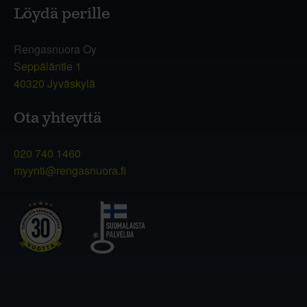
Löydä perille
Rengasnuora Oy
Seppäläntie 1
40320 Jyväskylä
Ota yhteyttä
020 740 1460
myynti@rengasnuora.fi