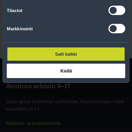
Tilastot
Lue rekisteriseloste
.
Markkinointi
Salli kaikki
Kiellä
Avoinna arkisin 8–17
Sesongissa pidennetyt aukioloajat. Sesonkiaikaan myös
lauantaisin 9-14.
Rekisteri- ja evästeseloste