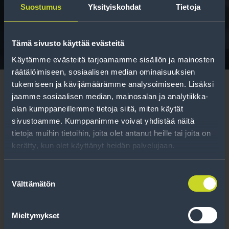
Suostumus
Yksityiskohdat
Tietoja
Tavallisen ihmisen tietoa merkinnöistä, renkaista ja
niiden huoltamisesta.
Tämä sivusto käyttää evästeitä
Käytämme evästeitä tarjoamamme sisällön ja mainosten
räätälöimiseen, sosiaalisen median ominaisuuksien
tukemiseen ja kävijämäärämme analysoimiseen. Lisäksi
jaamme sosiaalisen median, mainosalan ja analytiikka-
alan kumppaneillemme tietoja siitä, miten käytät
sivustoamme. Kumppanimme voivat yhdistää näitä
Tilaa uutiskirje
tietoja muihin tietoihin, joita olet antanut heille tai joita on
kerätty, kun olet käyttänyt heidän palvelujaan.
Uutiskirjeessä saat autonomistajan
ajankohtaista tietoa renkaisiin liittyen,
Suostumuksen
Välttämätön
kausimuistutukset sekä parhaat
valinta
tuotetarjouksemme.
Mieltymykset
Tilaa