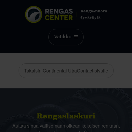
Rengasnuora
Jyväskylä
Valikko
Takaisin Continental UtraContact-sivulle
Rengas­laskuri
Auttaa sinua valitsemaan oikean kokoisen renkaan,