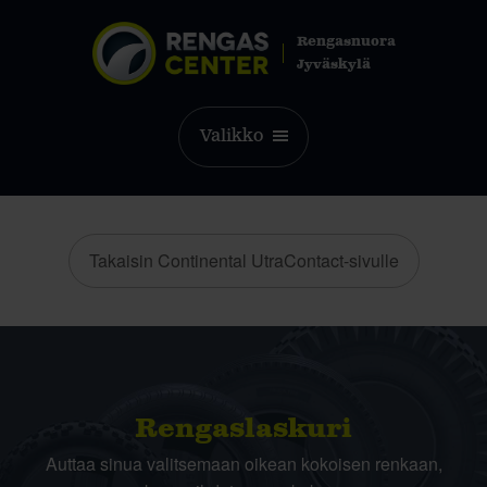
Rengasnuora
Jyväskylä
Valikko
Takaisin Continental UtraContact-sivulle
Rengas­laskuri
Auttaa sinua valitsemaan oikean kokoisen renkaan,