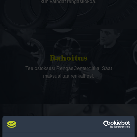
kun vaihdat rengaskokoa.
Rahoitus
Tee ostoksesi RengasCenter-tilillä. Saat
maksuaikaa renkaillesi.
Rengasinfo