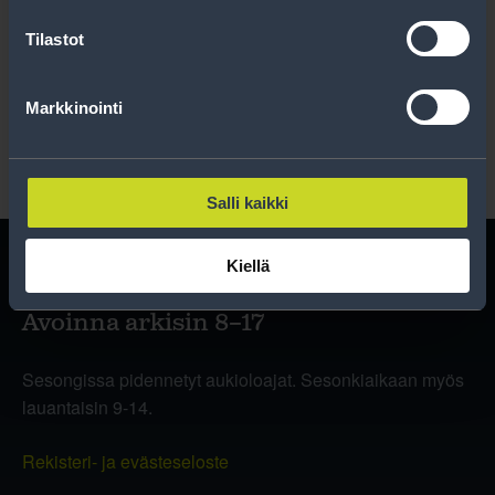
Tilastot
Lue rekisteriseloste
.
Markkinointi
Salli kaikki
Kiellä
Avoinna arkisin 8–17
Sesongissa pidennetyt aukioloajat. Sesonkiaikaan myös
lauantaisin 9-14.
Rekisteri- ja evästeseloste