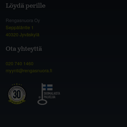
Löydä perille
Rengasnuora Oy
Seppäläntie 1
40320 Jyväskylä
Ota yhteyttä
020 740 1460
myynti@rengasnuora.fi