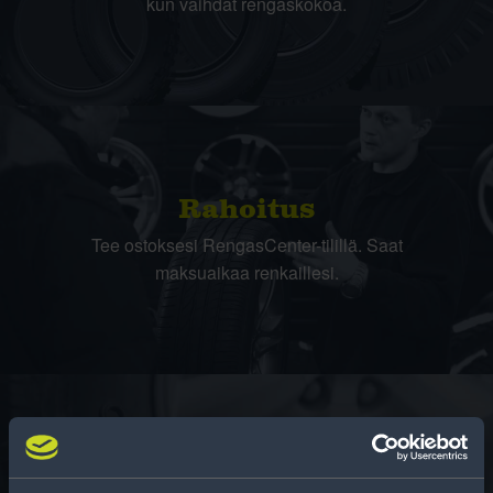
kun vaihdat rengaskokoa.
Rahoitus
Tee ostoksesi RengasCenter-tilillä. Saat
maksuaikaa renkaillesi.
Rengasinfo