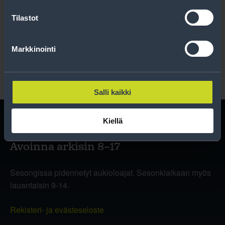
Tilastot
Lue rekisteriseloste
.
Markkinointi
Salli kaikki
Kiellä
Avoinna arkisin 8–17
Sesongissa pidennetyt aukioloajat. Sesonkiaikaan myös
lauantaisin 9-14.
Rekisteri- ja evästeseloste