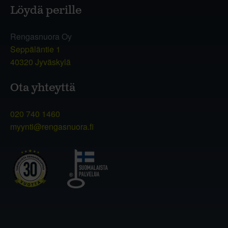
Löydä perille
Rengasnuora Oy
Seppäläntie 1
40320 Jyväskylä
Ota yhteyttä
020 740 1460
myynti@rengasnuora.fi