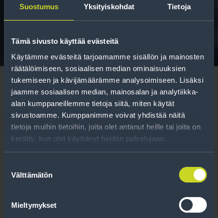
Suostumus
Yksityiskohdat
Tietoja
Tavallisen ihmisen tietoa merkinnöistä, renkaista ja
niiden huoltamisesta.
Tämä sivusto käyttää evästeitä
Käytämme evästeitä tarjoamamme sisällön ja mainosten
räätälöimiseen, sosiaalisen median ominaisuuksien
tukemiseen ja kävijämäärämme analysoimiseen. Lisäksi
jaamme sosiaalisen median, mainosalan ja analytiikka-
alan kumppaneillemme tietoja siitä, miten käytät
sivustoamme. Kumppanimme voivat yhdistää näitä
Tilaa uutiskirje
tietoja muihin tietoihin, joita olet antanut heille tai joita on
kerätty, kun olet käyttänyt heidän palvelujaan.
Uutiskirjeessä saat autonomistajan
ajankohtaista tietoa renkaisiin liittyen,
Suostumuksen
Välttämätön
kausimuistutukset sekä parhaat
valinta
tuotetarjouksemme.
Mieltymykset
Tilaa