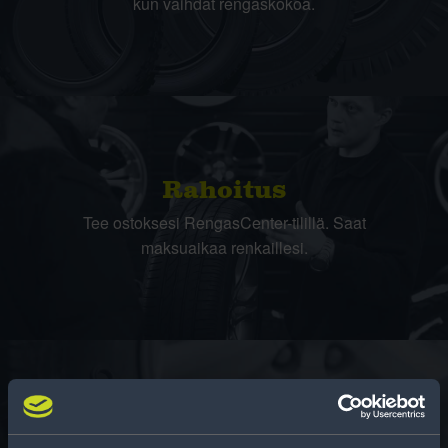
kun vaihdat rengaskokoa.
Rahoitus
Tee ostoksesi RengasCenter-tilillä. Saat
maksuaikaa renkaillesi.
Rengasinfo