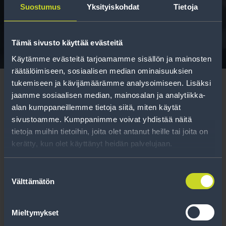
Suostumus
Yksityiskohdat
Tietoja
Tavallisen ihmisen tietoa merkinnöistä, renkaista ja
niiden huoltamisesta.
Tämä sivusto käyttää evästeitä
Käytämme evästeitä tarjoamamme sisällön ja mainosten
räätälöimiseen, sosiaalisen median ominaisuuksien
tukemiseen ja kävijämäärämme analysoimiseen. Lisäksi
jaamme sosiaalisen median, mainosalan ja analytiikka-
alan kumppaneillemme tietoja siitä, miten käytät
sivustoamme. Kumppanimme voivat yhdistää näitä
Tilaa uutiskirje
tietoja muihin tietoihin, joita olet antanut heille tai joita on
kerätty, kun olet käyttänyt heidän palvelujaan.
Uutiskirjeessä saat autonomistajan
ajankohtaista tietoa renkaisiin liittyen,
Suostumuksen
Välttämätön
kausimuistutukset sekä parhaat
valinta
tuotetarjouksemme.
Mieltymykset
Tilaa