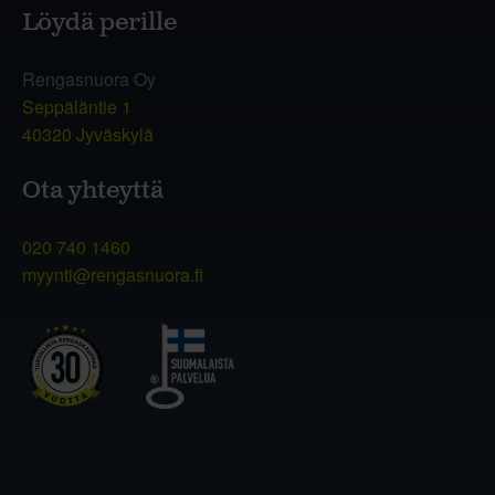
Löydä perille
Rengasnuora Oy
Seppäläntie 1
40320 Jyväskylä
Ota yhteyttä
020 740 1460
myynti@rengasnuora.fi