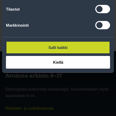
Tilastot
Lue rekisteriseloste
.
Markkinointi
Salli kaikki
Kiellä
Avoinna arkisin 8–17
Sesongissa pidennetyt aukioloajat. Sesonkiaikaan myös
lauantaisin 9-14.
Rekisteri- ja evästeseloste