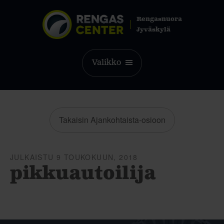
Rengasnuora
Jyväskylä
Valikko
Takaisin Ajankohtaista-osioon
JULKAISTU 9 TOUKOKUUN, 2018
pikkuautoilija