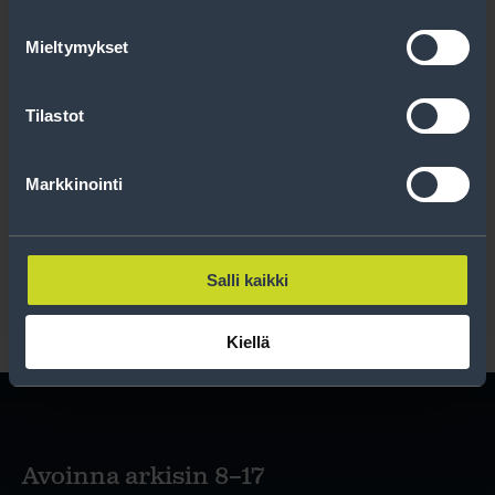
Uutiskirjeessä saat autonomistajan
ajankohtaista tietoa renkaisiin liittyen,
Mieltymykset
kausimuistutukset sekä parhaat
tuotetarjouksemme.
Tilastot
Tilaa
Markkinointi
Lue rekisteriseloste
.
Salli kaikki
Kiellä
Avoinna arkisin 8–17