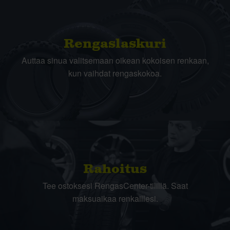
Rengas­laskuri
Auttaa sinua valitsemaan oikean kokoisen renkaan,
kun vaihdat rengaskokoa.
Rahoitus
Tee ostoksesi RengasCenter-tilillä. Saat
maksuaikaa renkaillesi.