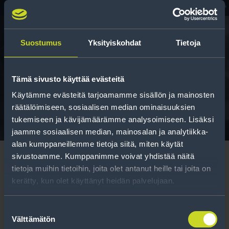
Suostumus
Yksityiskohdat
Tietoja
Rengasinfo
Tämä sivusto käyttää evästeitä
Tavallisen ihmisen tietoa merkinnöistä, renkaista ja
niiden huoltamisesta.
Käytämme evästeitä tarjoamamme sisällön ja mainosten
räätälöimiseen, sosiaalisen median ominaisuuksien
tukemiseen ja kävijämäärämme analysoimiseen. Lisäksi
jaamme sosiaalisen median, mainosalan ja analytiikka-
alan kumppaneillemme tietoja siitä, miten käytät
sivustoamme. Kumppanimme voivat yhdistää näitä
tietoja muihin tietoihin, joita olet antanut heille tai joita on
kerätty, kun olet käyttänyt heidän palvelujaan.
Tilaa uutiskirje
Suostumuksen
Välttämätön
valinta