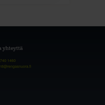
a yhteyttä
 740 1460
nti@rengasnuora.fi