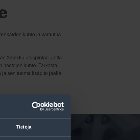
e
renkaiden kunto ja varautua
ään 3mm kulutuspintaa. Jotta
on nastojen kunto. Tarkasta,
 ja sen tuoma lisäpito jäällä
Tietoja