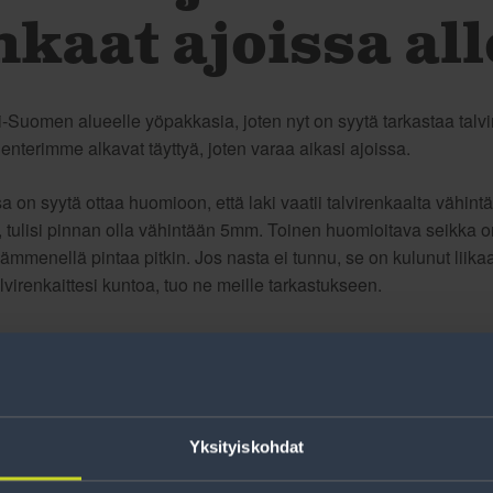
nkaat ajoissa all
-Suomen alueelle yöpakkasia, joten nyt on syytä tarkastaa talvi
enterimme alkavat täyttyä, joten varaa aikasi ajoissa.
 on syytä ottaa huomioon, että laki vaatii talvirenkaalta vähint
tävä, tulisi pinnan olla vähintään 5mm. Toinen huomioitava seikka 
ämmenellä pintaa pitkin. Jos nasta ei tunnu, se on kulunut liikaa
alvirenkaittesi kuntoa, tuo ne meille tarkastukseen.
Yksityiskohdat