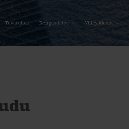
Tavaratori
Rengastietoa
Yhteystiedot
audu