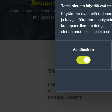
Rengas­laskuri
Tämä sivusto käyttää eväste
Auttaa sinua valitsemaan oikean kokoisen renkaan,
Käytämme evästeitä tarjoama
kun vaihdat rengaskokoa.
ja kävijämäärämme analysoim
kumppaneillemme tietoja siitä
olet antanut heille tai joita o
Suostumuksen
valinta
Välttämätön
Tilaa uutiskirje
Uutiskirjeessä saat autonomistajan a
renkaisiin liittyen, kausimuistutukse
tuotetarjouksemme.