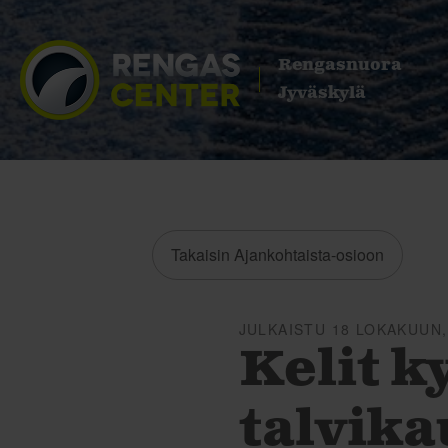
Rengasnuora
Jyväskylä
Takaisin Ajankohtaista-osioon
JULKAISTU 18 LOKAKUUN,
Kelit k
talvika