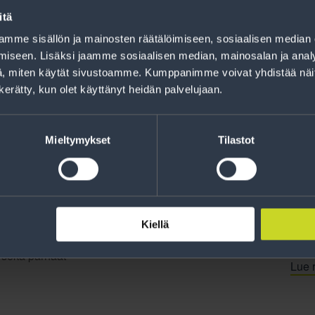
Rahoitus
itä
Tee ostoksesi RengasCenter-tilillä. Saat
mme sisällön ja mainosten räätälöimiseen, sosiaalisen median
maksuaikaa renkaillesi.
iseen. Lisäksi jaamme sosiaalisen median, mainosalan ja analy
, miten käytät sivustoamme. Kumppanimme voivat yhdistää näitä t
n kerätty, kun olet käyttänyt heidän palvelujaan.
Mieltymykset
Tilastot
Kiellä
jankohtaista tietoa
t sekä parhaat
Lue r