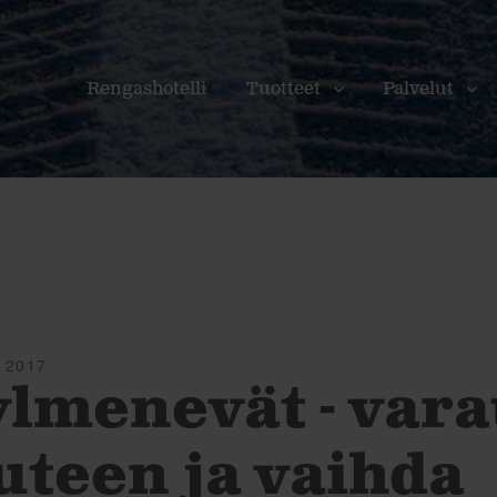
Rengashotelli
Tuotteet
Palvelut
 2017
ylmenevät - var
uteen ja vaihda