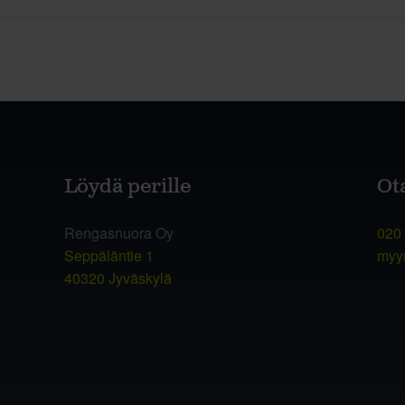
Löydä perille
Ot
Rengasnuora Oy
020
Seppäläntie 1
myy
40320 Jyväskylä