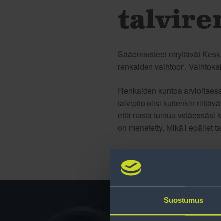
talvire
Sääennusteet näyttävät Keski
renkaiden vaihtoon. Vaihtokal
Renkaiden kuntoa arvioitaessa
talvipito olisi kuitenkin riit
että nasta tuntuu vetäessäsi k
on menetetty. Mikäli epäilet t
Suostumus