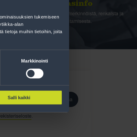
Rengasinfo
Tavallisen ihmisen tietoa merkinnöistä, renkaista ja
 ominaisuuksien tukemiseen
niiden huoltamisesta.
tiikka-alan
ietoja muihin tietoihin, joita
Markkinointi
Salli kaikki
Tilaa
ekisteriseloste
.