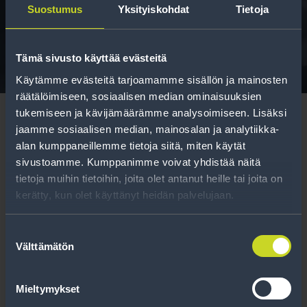
Suostumus
Yksityiskohdat
Tietoja
Tavallisen ihmisen tietoa merkinnöistä, renkaista ja
niiden huoltamisesta.
Tämä sivusto käyttää evästeitä
Käytämme evästeitä tarjoamamme sisällön ja mainosten
räätälöimiseen, sosiaalisen median ominaisuuksien
tukemiseen ja kävijämäärämme analysoimiseen. Lisäksi
jaamme sosiaalisen median, mainosalan ja analytiikka-
alan kumppaneillemme tietoja siitä, miten käytät
sivustoamme. Kumppanimme voivat yhdistää näitä
Tilaa uutiskirje
tietoja muihin tietoihin, joita olet antanut heille tai joita on
kerätty, kun olet käyttänyt heidän palvelujaan.
Uutiskirjeessä saat autonomistajan
ajankohtaista tietoa renkaisiin liittyen,
Suostumuksen
Välttämätön
kausimuistutukset sekä parhaat
valinta
tuotetarjouksemme.
Mieltymykset
Tilaa