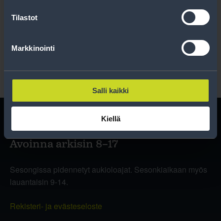
Tilastot
Lue rekisteriseloste
.
Markkinointi
Salli kaikki
Kiellä
Avoinna arkisin 8–17
Sesongissa pidennetyt aukioloajat. Sesonkiaikaan myös
lauantaisin 9-14.
Rekisteri- ja evästeseloste