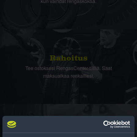
kun vaihdat rengaskokoa.
Rahoitus
Tee ostoksesi RengasCenter-tilillä. Saat
maksuaikaa renkaillesi.
Rengasinfo