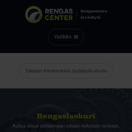
Rengasnuora
Jyväskylä
Valikko
Takaisin Kesärenkaat Jyväskylä-sivulle
Rengas­laskuri
Auttaa sinua valitsemaan oikean kokoisen renkaan,