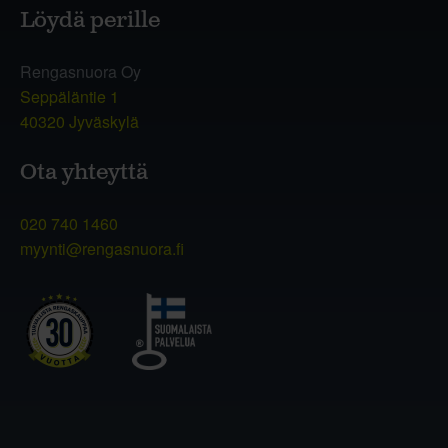
Löydä perille
Rengasnuora Oy
Seppäläntie 1
40320 Jyväskylä
Ota yhteyttä
020 740 1460
myynti@rengasnuora.fi