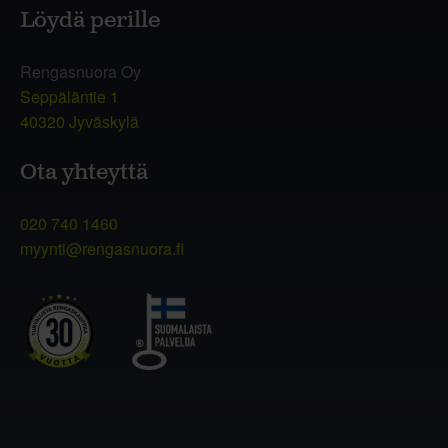
Löydä perille
Rengasnuora Oy
Seppäläntie 1
40320 Jyväskylä
Ota yhteyttä
020 740 1460
myynti@rengasnuora.fi