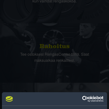
kun vaihdat rengaskokoa.
Rahoitus
Tee ostoksesi RengasCenter-tilillä. Saat
maksuaikaa renkaillesi.
Rengasinfo