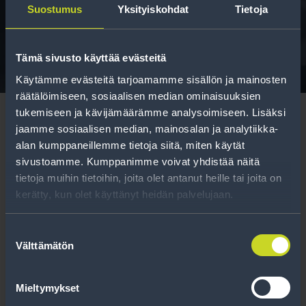
Suostumus
Yksityiskohdat
Tietoja
Tavallisen ihmisen tietoa merkinnöistä, renkaista ja
niiden huoltamisesta.
Tämä sivusto käyttää evästeitä
Käytämme evästeitä tarjoamamme sisällön ja mainosten
räätälöimiseen, sosiaalisen median ominaisuuksien
tukemiseen ja kävijämäärämme analysoimiseen. Lisäksi
jaamme sosiaalisen median, mainosalan ja analytiikka-
alan kumppaneillemme tietoja siitä, miten käytät
sivustoamme. Kumppanimme voivat yhdistää näitä
Tilaa uutiskirje
tietoja muihin tietoihin, joita olet antanut heille tai joita on
kerätty, kun olet käyttänyt heidän palvelujaan.
Uutiskirjeessä saat autonomistajan
ajankohtaista tietoa renkaisiin liittyen,
Suostumuksen
Välttämätön
kausimuistutukset sekä parhaat
valinta
tuotetarjouksemme.
Mieltymykset
Tilaa