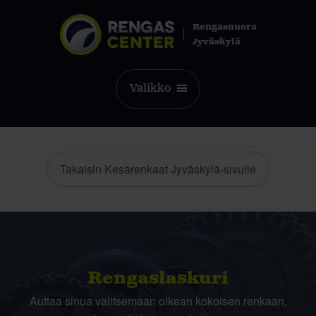
Rengasnuora
Jyväskylä
Valikko
Takaisin Kesärenkaat Jyväskylä-sivulle
Rengas­laskuri
Auttaa sinua valitsemaan oikean kokoisen renkaan,