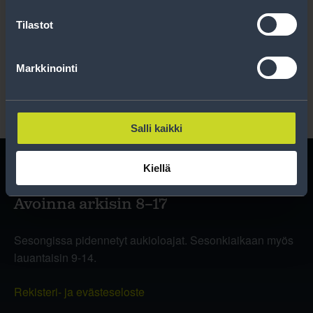
Tilastot
Lue rekisteriseloste
.
Markkinointi
Salli kaikki
Kiellä
Avoinna arkisin 8–17
Sesongissa pidennetyt aukioloajat. Sesonkiaikaan myös
lauantaisin 9-14.
Rekisteri- ja evästeseloste