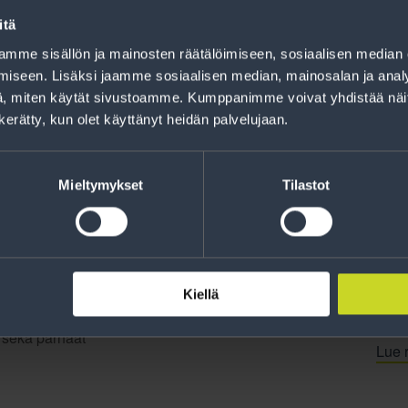
Rahoitus
itä
Tee ostoksesi RengasCenter-tilillä. Saat
mme sisällön ja mainosten räätälöimiseen, sosiaalisen median
maksuaikaa renkaillesi.
iseen. Lisäksi jaamme sosiaalisen median, mainosalan ja analy
, miten käytät sivustoamme. Kumppanimme voivat yhdistää näitä t
n kerätty, kun olet käyttänyt heidän palvelujaan.
Mieltymykset
Tilastot
Kiellä
jankohtaista tietoa
t sekä parhaat
Lue r