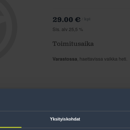
29.00 €
/ kpl
Sis. alv 25,5 %
Toimitusaika
Varastossa
, haettavissa vaikka heti.
Yksityiskohdat