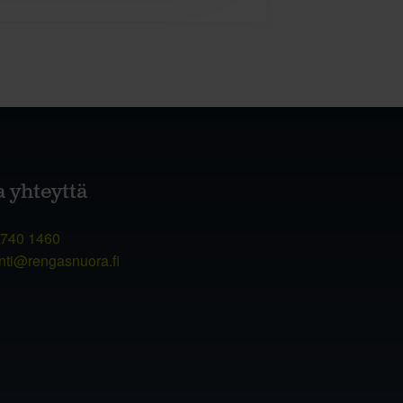
a yhteyttä
 740 1460
nti@rengasnuora.fi