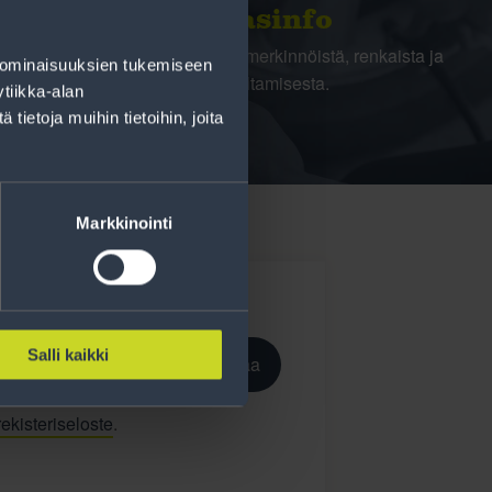
Rengasinfo
Tavallisen ihmisen tietoa merkinnöistä, renkaista ja
 ominaisuuksien tukemiseen
niiden huoltamisesta.
tiikka-alan
ietoja muihin tietoihin, joita
Markkinointi
Salli kaikki
Tilaa
ekisteriseloste
.