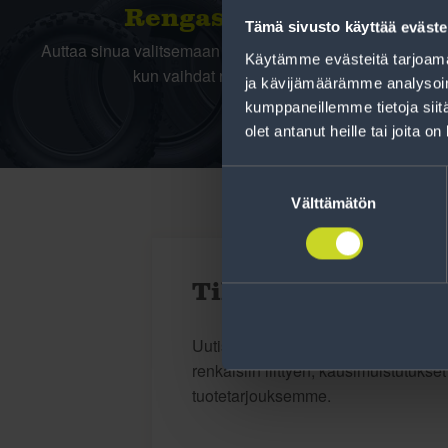
Rengas­laskuri
Tämä sivusto käyttää eväste
Auttaa sinua valitsemaan oikean kokoisen renkaan,
Käytämme evästeitä tarjoama
kun vaihdat rengaskokoa.
ja kävijämäärämme analysoim
kumppaneillemme tietoja siitä
olet antanut heille tai joita o
Suostumuksen
valinta
Välttämätön
Tilaa uutiskirje
Uutiskirjeessä saat autonomistajan a
renkaisiin liittyen, kausimuistutukse
tuotetarjouksemme.