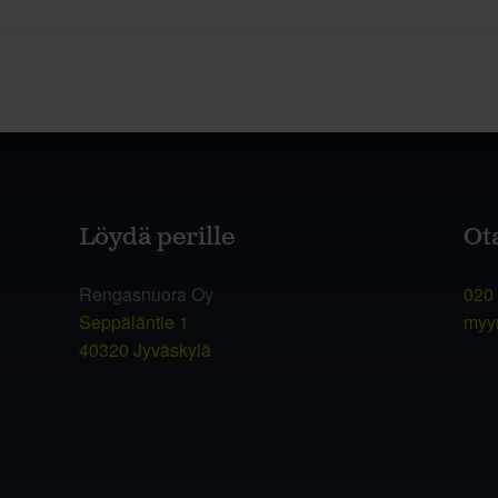
Löydä perille
Ot
Rengasnuora Oy
020
Seppäläntie 1
myy
40320 Jyväskylä