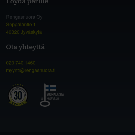
Löydä perille
Rengasnuora Oy
Seppäläntie 1
40320 Jyväskylä
Ota yhteyttä
020 740 1460
myynti@rengasnuora.fi