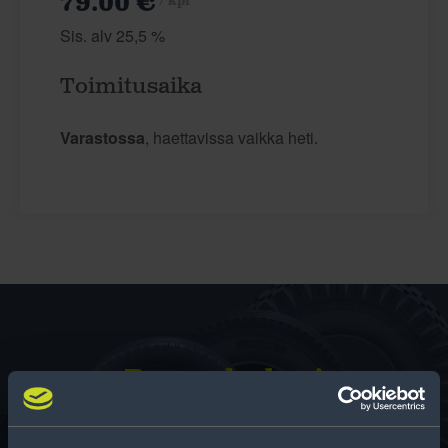
79.00 €
/ kpl
Sis. alv 25,5 %
Toimitusaika
Varastossa
, haettavissa vaikka heti.
Rengas­laskuri
Auttaa sinua valitsemaan oikean kokoisen renkaan,
kun vaihdat rengaskokoa.