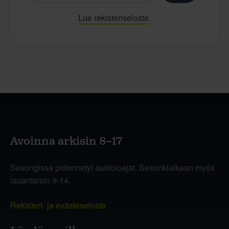
Lue rekisteriseloste
.
Avoinna arkisin 8–17
Sesongissa pidennetyt aukioloajat. Sesonkiaikaan myös
lauantaisin 9-14.
Rekisteri- ja evästeseloste