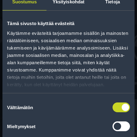
Suostumus
Yksityiskohdat
Tietoja
Tämä sivusto käyttää evästeitä
Käytämme evästeitä tarjoamamme sisällön ja mainosten
räätälöimiseen, sosiaalisen median ominaisuuksien
tukemiseen ja kävijämäärämme analysoimiseen. Lisäksi
Rahoitus
jaamme sosiaalisen median, mainosalan ja analytiikka-
Tee ostoksesi RengasCenter-tilillä. Saat
alan kumppaneillemme tietoja siitä, miten käytät
sivustoamme. Kumppanimme voivat yhdistää näitä
maksuaikaa renkaillesi.
tietoja muihin tietoihin, joita olet antanut heille tai joita on
kerätty, kun olet käyttänyt heidän palvelujaan.
Suostumuksen
Välttämätön
valinta
Rengasinfo
Mieltymykset