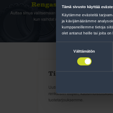
Rengas­laskuri
Tämä sivusto käyttää eväste
Auttaa sinua valitsemaan oikean kokoisen renkaan,
Käytämme evästeitä tarjoama
kun vaihdat rengaskokoa.
ja kävijämäärämme analysoim
kumppaneillemme tietoja siitä
olet antanut heille tai joita o
Suostumuksen
valinta
Välttämätön
Tilaa uutiskirje
Uutiskirjeessä saat autonomistajan a
renkaisiin liittyen, kausimuistutukse
tuotetarjouksemme.