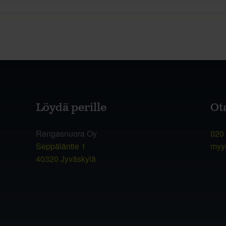
Löydä perille
Ot
Rengasnuora Oy
020
Seppäläntie 1
myy
40320 Jyväskylä