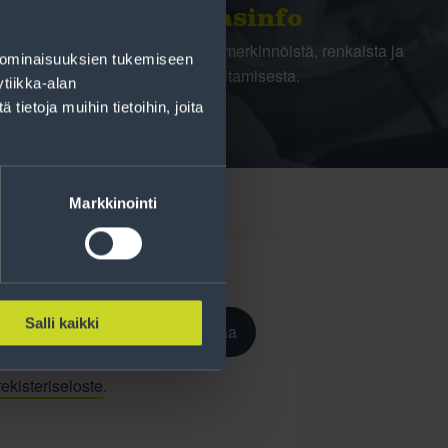
Rengasinfo
Tavallisen ihmisen tietoa merkinnöistä, renkaista ja
 ominaisuuksien tukemiseen
niiden huoltamisesta.
tiikka-alan
ietoja muihin tietoihin, joita
Markkinointi
Salli kaikki
Tilaa
ekisteriseloste
.