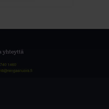
a yhteyttä
 740 1460
nti@rengasnuora.fi