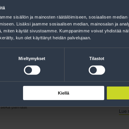
Rahoitus
itä
Tee ostoksesi RengasCenter-tilillä. Saat
mme sisällön ja mainosten räätälöimiseen, sosiaalisen median
maksuaikaa renkaillesi.
iseen. Lisäksi jaamme sosiaalisen median, mainosalan ja analy
, miten käytät sivustoamme. Kumppanimme voivat yhdistää näitä t
n kerätty, kun olet käyttänyt heidän palvelujaan.
Mieltymykset
Tilastot
Kiellä
jankohtaista tietoa
t sekä parhaat
Lue r