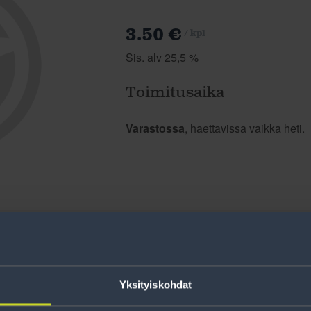
3.50 €
/ kpl
Sis. alv 25,5 %
Toimitusaika
Varastossa
, haettavissa vaikka heti.
Yksityiskohdat