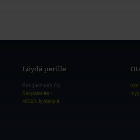
Löydä perille
Ot
Rengasnuora Oy
020
Seppäläntie 1
myy
40320 Jyväskylä