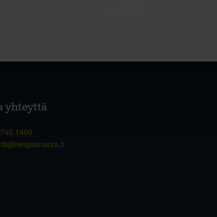
a yhteyttä
 740 1460
nti@rengasnuora.fi