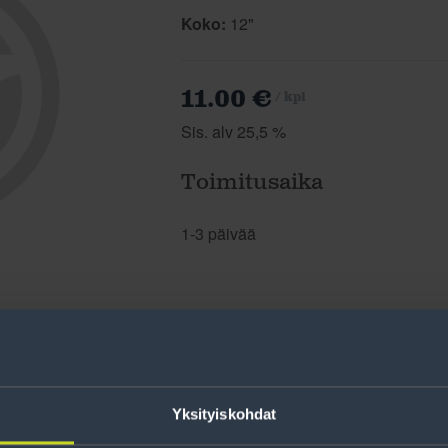
Koko:
12"
11.00 €
/ kpl
Sis. alv 25,5 %
Toimitusaika
1-3 päivää
Yksityiskohdat