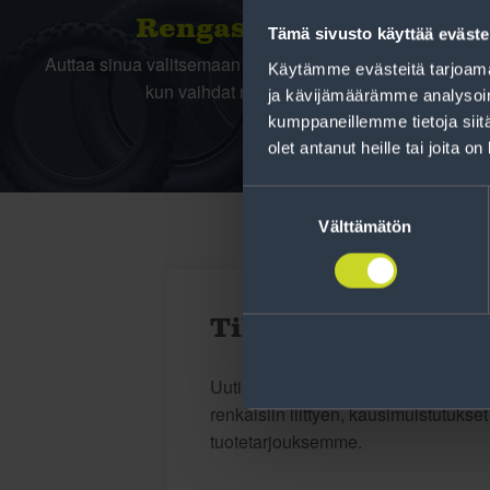
Rengas­laskuri
Tämä sivusto käyttää eväste
Auttaa sinua valitsemaan oikean kokoisen renkaan,
Käytämme evästeitä tarjoama
kun vaihdat rengaskokoa.
ja kävijämäärämme analysoim
kumppaneillemme tietoja siitä
olet antanut heille tai joita o
Suostumuksen
valinta
Välttämätön
Tilaa uutiskirje
Uutiskirjeessä saat autonomistajan a
renkaisiin liittyen, kausimuistutukse
tuotetarjouksemme.