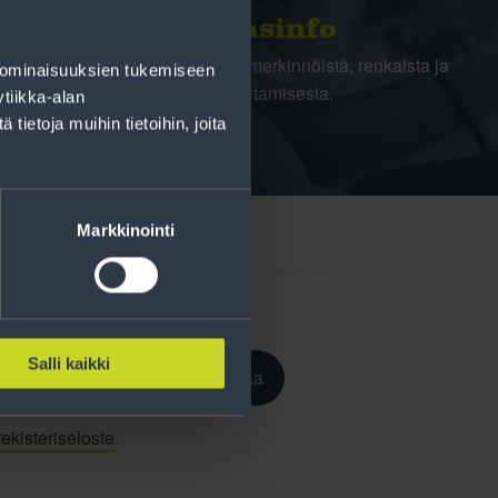
Rengasinfo
Tavallisen ihmisen tietoa merkinnöistä, renkaista ja
 ominaisuuksien tukemiseen
niiden huoltamisesta.
tiikka-alan
ietoja muihin tietoihin, joita
Markkinointi
Salli kaikki
Tilaa
ekisteriseloste
.