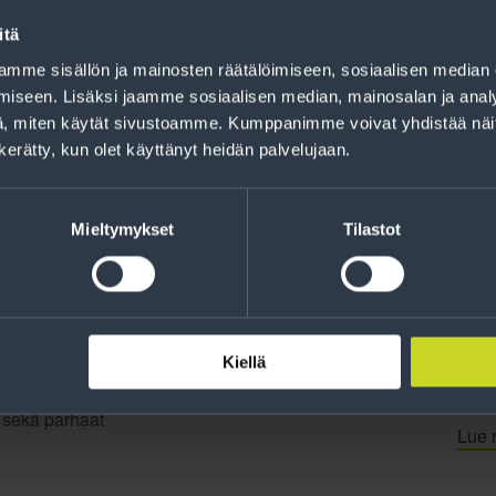
Rahoitus
itä
Tee ostoksesi RengasCenter-tilillä. Saat
mme sisällön ja mainosten räätälöimiseen, sosiaalisen median
maksuaikaa renkaillesi.
iseen. Lisäksi jaamme sosiaalisen median, mainosalan ja analy
, miten käytät sivustoamme. Kumppanimme voivat yhdistää näitä t
n kerätty, kun olet käyttänyt heidän palvelujaan.
Mieltymykset
Tilastot
Kiellä
jankohtaista tietoa
t sekä parhaat
Lue r