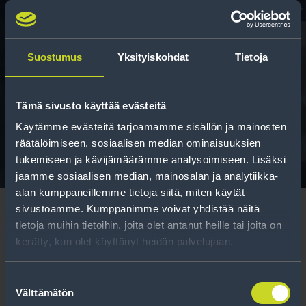
Suostumus
Yksityiskohdat
Tietoja
Rengasinfo
Tämä sivusto käyttää evästeitä
Tavallisen ihmisen tietoa merkinnöistä, renkaista ja
niiden huoltamisesta.
Käytämme evästeitä tarjoamamme sisällön ja mainosten
räätälöimiseen, sosiaalisen median ominaisuuksien
tukemiseen ja kävijämäärämme analysoimiseen. Lisäksi
jaamme sosiaalisen median, mainosalan ja analytiikka-
alan kumppaneillemme tietoja siitä, miten käytät
sivustoamme. Kumppanimme voivat yhdistää näitä
tietoja muihin tietoihin, joita olet antanut heille tai joita on
kerätty, kun olet käyttänyt heidän palvelujaan.
Tilaa uutiskirje
Suostumuksen
Välttämätön
valinta