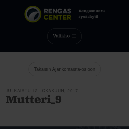
Rengasnuora
Jyväskylä
Valikko
Takaisin Ajankohtaista-osioon
JULKAISTU 12 LOKAKUUN, 2017
Mutteri_9