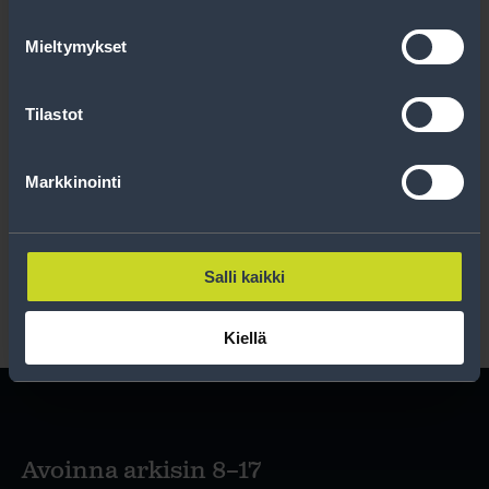
Uutiskirjeessä saat autonomistajan
ajankohtaista tietoa renkaisiin liittyen,
Mieltymykset
kausimuistutukset sekä parhaat
tuotetarjouksemme.
Tilastot
Tilaa
Markkinointi
Lue rekisteriseloste
.
Salli kaikki
Kiellä
Avoinna arkisin 8–17