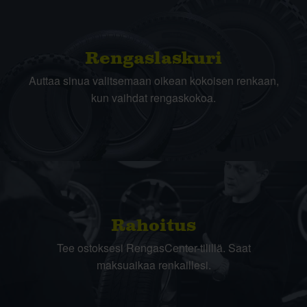
Rengas­laskuri
Auttaa sinua valitsemaan oikean kokoisen renkaan,
kun vaihdat rengaskokoa.
Rahoitus
Tee ostoksesi RengasCenter-tilillä. Saat
maksuaikaa renkaillesi.