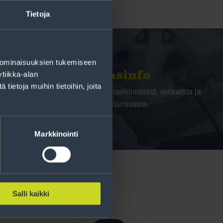
Tietoja
 ominaisuuksien tukemiseen
Rengasinfo
tiikka-alan
ietoja muihin tietoihin, joita
Tavallisen ihmisen tietoa merkinnöistä, renkaista ja
niiden huoltamisesta.
Markkinointi
Salli kaikki