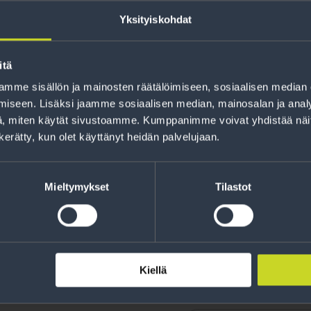
Yksityiskohdat
itä
mme sisällön ja mainosten räätälöimiseen, sosiaalisen median
Rahoitus
iseen. Lisäksi jaamme sosiaalisen median, mainosalan ja analy
, miten käytät sivustoamme. Kumppanimme voivat yhdistää näitä t
Tee ostoksesi RengasCenter-tilillä. Saat
n kerätty, kun olet käyttänyt heidän palvelujaan.
maksuaikaa renkaillesi.
Mieltymykset
Tilastot
Kiellä