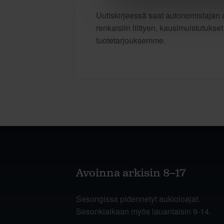
Uutiskirjeessä saat autonomistajan a
renkaisiin liittyen, kausimuistutukse
tuotetarjouksemme.
Avoinna arkisin 8–17
Sesongissa pidennetyt aukioloajat.
Sesonkiaikaan myös lauantaisin 9-14.