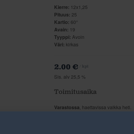
Kierre:
12x1,25
Pituus:
25
Kartio:
60°
Avain:
19
Tyyppi:
Avoin
Väri:
kirkas
2.00 €
/ kpl
Sis. alv 25,5 %
Toimitusaika
Varastossa
, haettavissa vaikka heti.