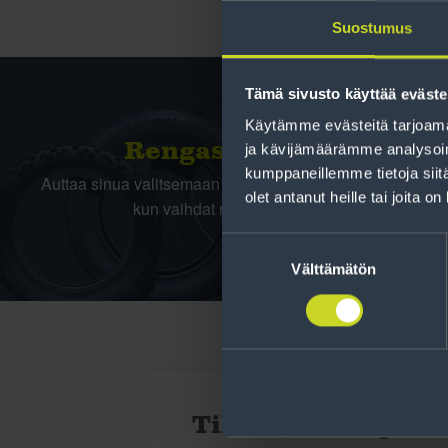
Suostumus
Tämä sivusto käyttää eväste
Käytämme evästeitä tarjoama
Rengas­laskuri
ja kävijämäärämme analysoim
kumppaneillemme tietoja siitä
Auttaa sinua valitsemaan oikean kokoisen renkaan,
olet antanut heille tai joita o
kun vaihdat rengaskokoa.
Suostumuksen
valinta
Välttämätön
Tilaa uutiskirje