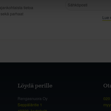
jankohtaista tietoa
t sekä parhaat
Lue r
Löydä perille
Ot
Rengasnuora Oy
020
Seppäläntie 1
myy
40320 Jyväskylä