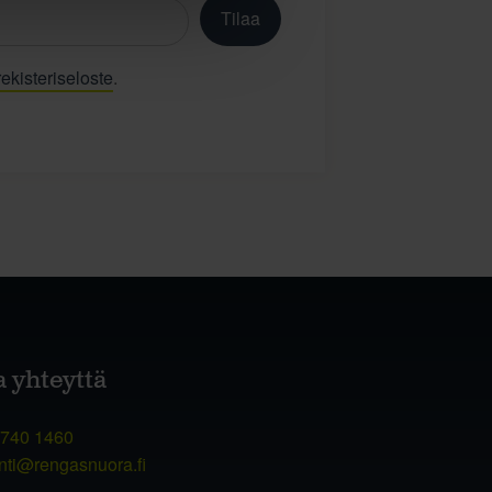
Tilaa
ekisteriseloste
.
a yhteyttä
 740 1460
nti@rengasnuora.fi