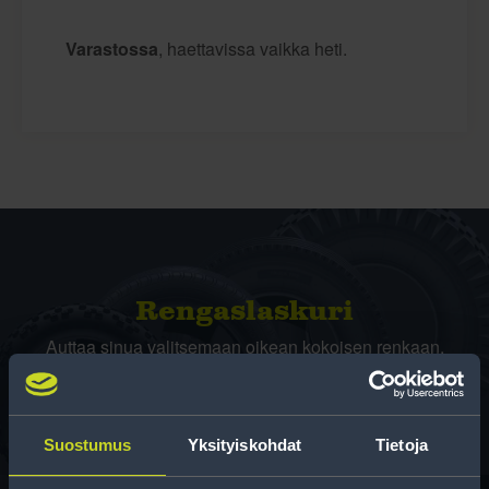
Varastossa
, haettavissa vaikka heti.
Rengas­laskuri
Auttaa sinua valitsemaan oikean kokoisen renkaan,
kun vaihdat rengaskokoa.
Suostumus
Yksityiskohdat
Tietoja