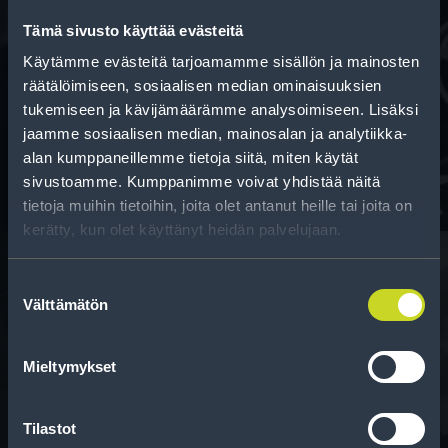
Tämä sivusto käyttää evästeitä
Käytämme evästeitä tarjoamamme sisällön ja mainosten
Rahoitus
räätälöimiseen, sosiaalisen median ominaisuuksien
tukemiseen ja kävijämäärämme analysoimiseen. Lisäksi
Tee ostoksesi RengasCenter-tilillä. Saat
jaamme sosiaalisen median, mainosalan ja analytiikka-
maksuaikaa renkaillesi.
alan kumppaneillemme tietoja siitä, miten käytät
sivustoamme. Kumppanimme voivat yhdistää näitä
tietoja muihin tietoihin, joita olet antanut heille tai joita on
kerätty, kun olet käyttänyt heidän palvelujaan.
Suostumuksen
Välttämätön
valinta
Rengasinfo
Tavallisen ihmisen tietoa merkinnöistä, renkaista ja
Mieltymykset
niiden huoltamisesta.
Tilastot