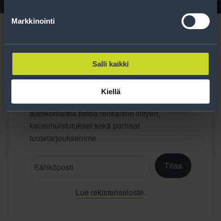
Markkinointi
Salli kaikki
Tilaa uutiskirje
Kiellä
Uutiskirjeessä saat autonomistajan
ajankohtaista tietoa renkaisiin liittyen,
kausimuistutukset sekä parhaat
tuotetarjouksemme.
Tilaa
Lue rekisteriseloste
.