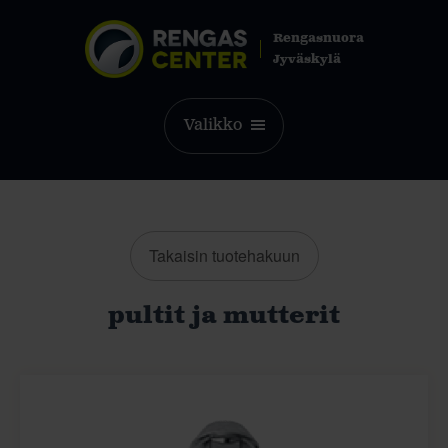
Rengasnuora
Jyväskylä
Valikko
Takaisin tuotehakuun
pultit ja mutterit