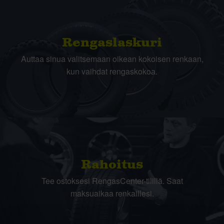
Rengas­laskuri
Auttaa sinua valitsemaan oikean kokoisen renkaan,
kun vaihdat rengaskokoa.
Rahoitus
Tee ostoksesi RengasCenter-tilillä. Saat
maksuaikaa renkaillesi.