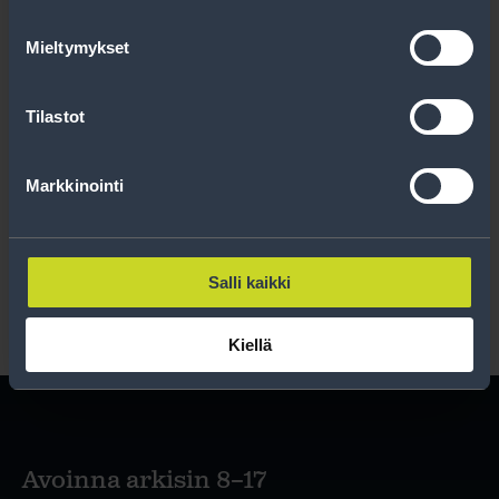
Uutiskirjeessä saat autonomistajan
ajankohtaista tietoa renkaisiin liittyen,
Mieltymykset
kausimuistutukset sekä parhaat
tuotetarjouksemme.
Tilastot
Tilaa
Markkinointi
Lue rekisteriseloste
.
Salli kaikki
Kiellä
Avoinna arkisin 8–17