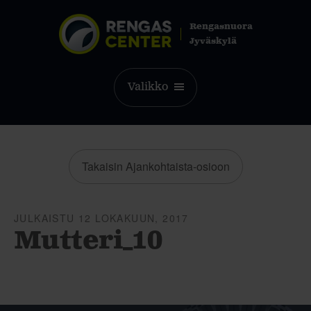
Rengasnuora
Jyväskylä
Valikko
Takaisin Ajankohtaista-osioon
JULKAISTU 12 LOKAKUUN, 2017
Mutteri_10