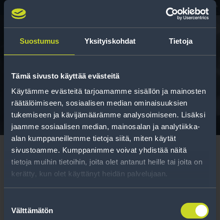
Suostumus
Yksityiskohdat
Tietoja
Rengasinfo
Tämä sivusto käyttää evästeitä
Tavallisen ihmisen tietoa merkinnöistä, renkaista ja
niiden huoltamisesta.
Käytämme evästeitä tarjoamamme sisällön ja mainosten
räätälöimiseen, sosiaalisen median ominaisuuksien
tukemiseen ja kävijämäärämme analysoimiseen. Lisäksi
jaamme sosiaalisen median, mainosalan ja analytiikka-
alan kumppaneillemme tietoja siitä, miten käytät
sivustoamme. Kumppanimme voivat yhdistää näitä
tietoja muihin tietoihin, joita olet antanut heille tai joita on
kerätty, kun olet käyttänyt heidän palvelujaan.
Tilaa uutiskirje
Suostumuksen
Välttämätön
valinta