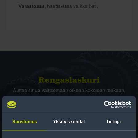
Varastossa
, haettavissa vaikka heti.
Rengas­laskuri
Auttaa sinua valitsemaan oikean kokoisen renkaan,
kun vaihdat rengaskokoa.
Suostumus
Yksityiskohdat
Tietoja