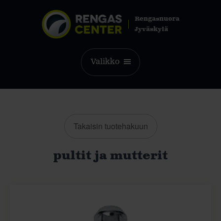
Rengasnuora
Jyväskylä
Valikko
Takaisin tuotehakuun
pultit ja mutterit