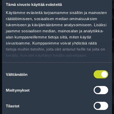
Tämä sivusto käyttää evästeitä
Käytämme evästeitä tarjoamamme sisällön ja mainosten
Rahoitus
räätälöimiseen, sosiaalisen median ominaisuuksien
Tee ostoksesi RengasCenter-tilillä. Saat
tukemiseen ja kävijämäärämme analysoimiseen. Lisäksi
maksuaikaa renkaillesi.
jaamme sosiaalisen median, mainosalan ja analytiikka-
alan kumppaneillemme tietoja siitä, miten käytät
sivustoamme. Kumppanimme voivat yhdistää näitä
tietoja muihin tietoihin, joita olet antanut heille tai joita on
kerätty, kun olet käyttänyt heidän palvelujaan.
Suostumuksen
Välttämätön
Rengasinfo
valinta
Tavallisen ihmisen tietoa merkinnöistä, renkaista ja
Mieltymykset
niiden huoltamisesta.
Tilastot