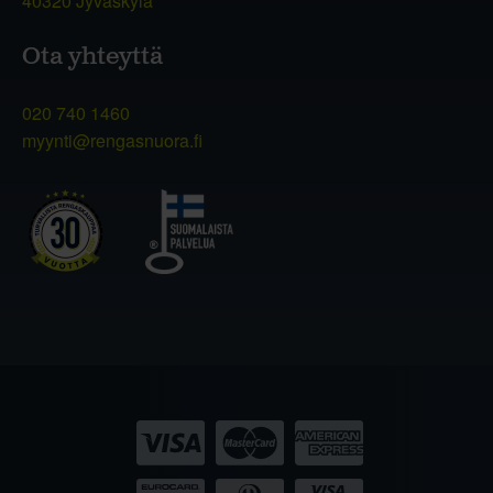
40320 Jyväskylä
Ota yhteyttä
020 740 1460
myynti@rengasnuora.fi