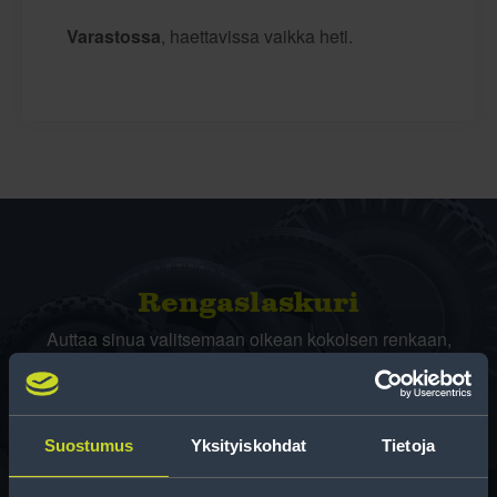
Varastossa
, haettavissa vaikka heti.
Rengas­laskuri
Auttaa sinua valitsemaan oikean kokoisen renkaan,
kun vaihdat rengaskokoa.
Suostumus
Yksityiskohdat
Tietoja