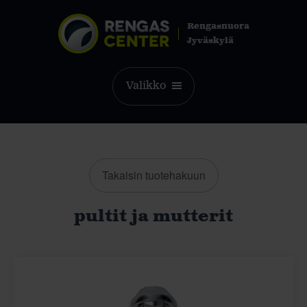
Rengasnuora
Jyväskylä
Valikko
Takaisin tuotehakuun
pultit ja mutterit