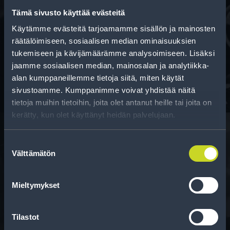
Tämä sivusto käyttää evästeitä
Käytämme evästeitä tarjoamamme sisällön ja mainosten
Rahoitus
räätälöimiseen, sosiaalisen median ominaisuuksien
Tee ostoksesi RengasCenter-tilillä. Saat
tukemiseen ja kävijämäärämme analysoimiseen. Lisäksi
maksuaikaa renkaillesi.
jaamme sosiaalisen median, mainosalan ja analytiikka-
alan kumppaneillemme tietoja siitä, miten käytät
sivustoamme. Kumppanimme voivat yhdistää näitä
tietoja muihin tietoihin, joita olet antanut heille tai joita on
kerätty, kun olet käyttänyt heidän palvelujaan.
Suostumuksen
Välttämätön
valinta
Rengasinfo
Tavallisen ihmisen tietoa merkinnöistä, renkaista ja
Mieltymykset
niiden huoltamisesta.
Tilastot