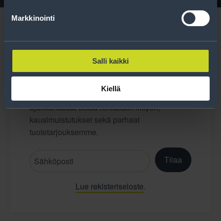
Markkinointi
Salli kaikki
Tilaa uutiskirje
Kiellä
Uutiskirjeessä saat autonomistajan
ajankohtaista tietoa renkaisiin liittyen,
kausimuistutukset sekä parhaat
tuotetarjouksemme.
Tilaa
Lue rekisteriseloste
.