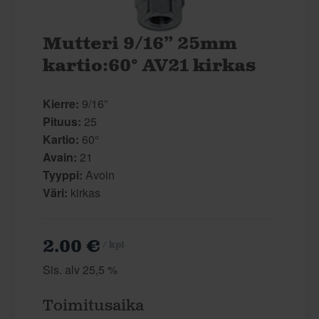
Mutteri 9/16” 25mm
kartio:60° AV21 kirkas
Kierre:
9/16”
Pituus:
25
Kartio:
60°
Avain:
21
Tyyppi:
Avoin
Väri:
kirkas
2.00 €
/ kpl
Sis. alv 25,5 %
Toimitusaika