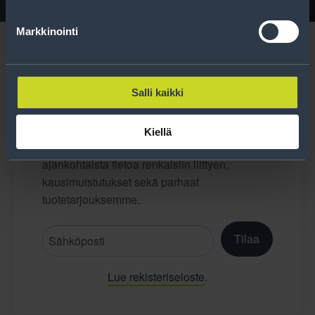
Markkinointi
Salli kaikki
Tilaa uutiskirje
Kiellä
Uutiskirjeessä saat autonomistajan
ajankohtaista tietoa renkaisiin liittyen,
kausimuistutukset sekä parhaat
tuotetarjouksemme.
Tilaa
Lue rekisteriseloste
.