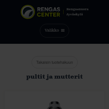
Rengasnuora
Jyväskylä
Valikko
Takaisin tuotehakuun
pultit ja mutterit