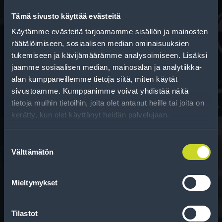
Tämä sivusto käyttää evästeitä
Käytämme evästeitä tarjoamamme sisällön ja mainosten
Rahoitus
räätälöimiseen, sosiaalisen median ominaisuuksien
tukemiseen ja kävijämäärämme analysoimiseen. Lisäksi
Tee ostoksesi RengasCenter-tilillä. Saat
jaamme sosiaalisen median, mainosalan ja analytiikka-
maksuaikaa renkaillesi.
alan kumppaneillemme tietoja siitä, miten käytät
sivustoamme. Kumppanimme voivat yhdistää näitä
tietoja muihin tietoihin, joita olet antanut heille tai joita on
kerätty, kun olet käyttänyt heidän palvelujaan.
Suostumuksen
Välttämätön
valinta
Rengasinfo
Tavallisen ihmisen tietoa merkinnöistä, renkaista ja
Mieltymykset
niiden huoltamisesta.
Tilastot