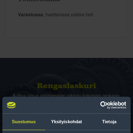
Varastossa
, haettavissa vaikka heti.
Rengas­laskuri
Auttaa sinua valitsemaan oikean kokoisen renkaan,
kun vaihdat rengaskokoa.
Suostumus
Yksityiskohdat
Tietoja