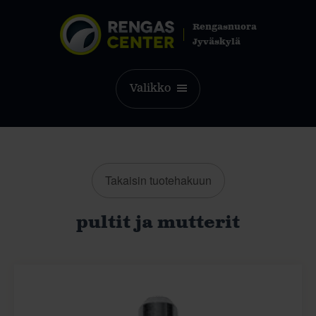
Rengasnuora
Jyväskylä
Valikko
Takaisin tuotehakuun
pultit ja mutterit