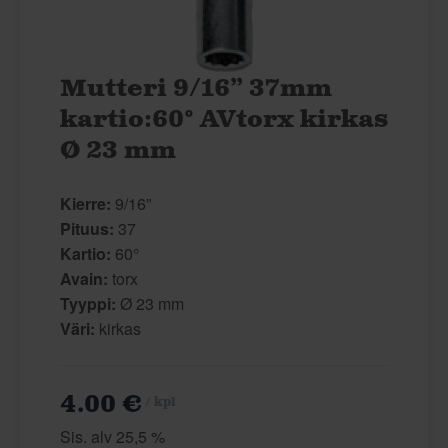
Mutteri 9/16” 37mm
kartio:60° AVtorx kirkas
Ø 23 mm
Kierre:
9/16”
Pituus:
37
Kartio:
60°
Avain:
torx
Tyyppi:
Ø 23 mm
Väri:
kirkas
4.00 €
/ kpl
Sis. alv 25,5 %