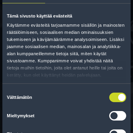
Tämä sivusto käyttää evästeitä
Käytämme evästeitä tarjoamamme sisällön ja mainosten
räätälöimiseen, sosiaalisen median ominaisuuksien
Rahoitus
tukemiseen ja kävijämäärämme analysoimiseen. Lisäksi
jaamme sosiaalisen median, mainosalan ja analytiikka-
Tee ostoksesi RengasCenter-tilillä. Saat
alan kumppaneillemme tietoja siitä, miten käytät
maksuaikaa renkaillesi.
sivustoamme. Kumppanimme voivat yhdistää näitä
tietoja muihin tietoihin, joita olet antanut heille tai joita on
kerätty, kun olet käyttänyt heidän palvelujaan.
Suostumuksen
Välttämätön
valinta
Rengasinfo
Mieltymykset
Tavallisen ihmisen tietoa merkinnöistä, renkaista ja
niiden huoltamisesta.