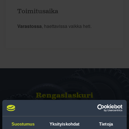
Toimitusaika
Varastossa
, haettavissa vaikka heti.
Rengas­laskuri
Auttaa sinua valitsemaan oikean kokoisen renkaan,
kun vaihdat rengaskokoa.
Suostumus
Yksityiskohdat
Tietoja