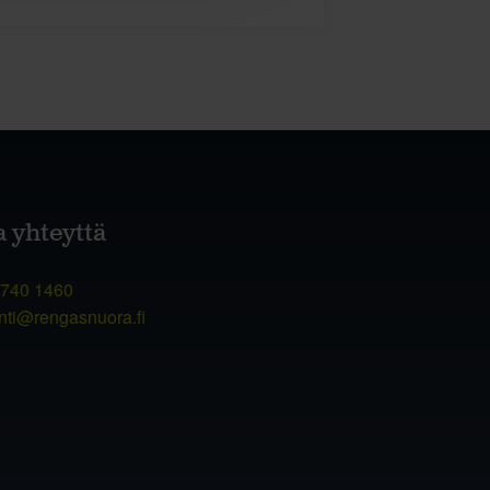
a yhteyttä
 740 1460
nti@rengasnuora.fi