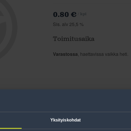
0.80 €
/ kpl
Sis. alv 25,5 %
Toimitusaika
Varastossa
, haettavissa vaikka heti.
Yksityiskohdat