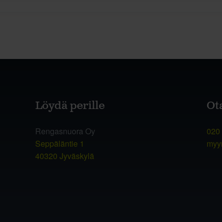
Löydä perille
Ot
Rengasnuora Oy
020
Seppäläntie 1
myy
40320 Jyväskylä