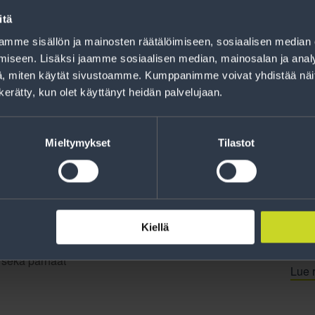
Rahoitus
itä
Tee ostoksesi RengasCenter-tilillä. Saat
mme sisällön ja mainosten räätälöimiseen, sosiaalisen median
maksuaikaa renkaillesi.
iseen. Lisäksi jaamme sosiaalisen median, mainosalan ja analy
, miten käytät sivustoamme. Kumppanimme voivat yhdistää näitä t
n kerätty, kun olet käyttänyt heidän palvelujaan.
Mieltymykset
Tilastot
Kiellä
jankohtaista tietoa
t sekä parhaat
Lue r