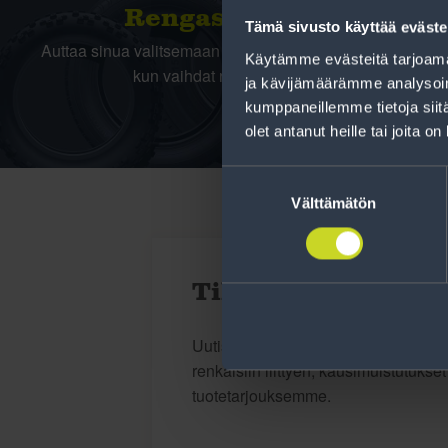
Rengas­laskuri
Tämä sivusto käyttää eväste
Auttaa sinua valitsemaan oikean kokoisen renkaan,
Käytämme evästeitä tarjoama
kun vaihdat rengaskokoa.
ja kävijämäärämme analysoim
kumppaneillemme tietoja siitä
olet antanut heille tai joita o
Suostumuksen
valinta
Välttämätön
Tilaa uutiskirje
Uutiskirjeessä saat autonomistajan a
renkaisiin liittyen, kausimuistutukse
tuotetarjouksemme.