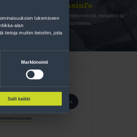
Rengasinfo
Tavallisen ihmisen tietoa merkinnöistä, renkaista ja
 ominaisuuksien tukemiseen
niiden huoltamisesta.
tiikka-alan
ietoja muihin tietoihin, joita
Markkinointi
Salli kaikki
Tilaa
ekisteriseloste
.