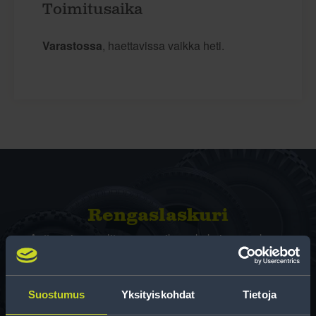
Toimitusaika
Varastossa
, haettavissa vaikka heti.
Rengas­laskuri
Auttaa sinua valitsemaan oikean kokoisen renkaan,
kun vaihdat rengaskokoa.
Suostumus
Yksityiskohdat
Tietoja