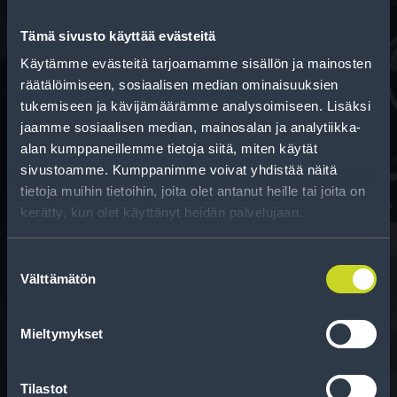
Tämä sivusto käyttää evästeitä
Käytämme evästeitä tarjoamamme sisällön ja mainosten
Rahoitus
räätälöimiseen, sosiaalisen median ominaisuuksien
tukemiseen ja kävijämäärämme analysoimiseen. Lisäksi
Tee ostoksesi RengasCenter-tilillä. Saat
jaamme sosiaalisen median, mainosalan ja analytiikka-
maksuaikaa renkaillesi.
alan kumppaneillemme tietoja siitä, miten käytät
sivustoamme. Kumppanimme voivat yhdistää näitä
tietoja muihin tietoihin, joita olet antanut heille tai joita on
kerätty, kun olet käyttänyt heidän palvelujaan.
Suostumuksen
Välttämätön
valinta
Rengasinfo
Tavallisen ihmisen tietoa merkinnöistä, renkaista ja
Mieltymykset
niiden huoltamisesta.
Tilastot