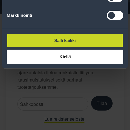
Markkinointi
Salli kaikki
Tilaa uutiskirje
Kiellä
Uutiskirjeessä saat autonomistajan
ajankohtaista tietoa renkaisiin liittyen,
kausimuistutukset sekä parhaat
tuotetarjouksemme.
Tilaa
Lue rekisteriseloste
.