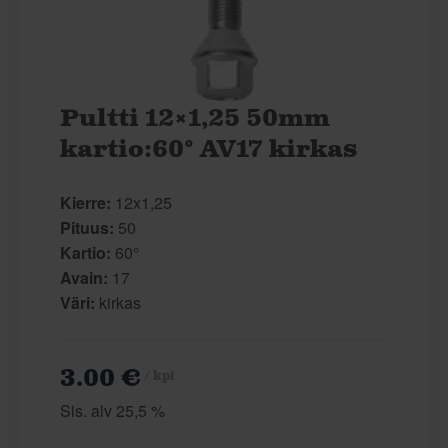
Pultti 12×1,25 50mm
kartio:60° AV17 kirkas
Kierre:
12x1,25
Pituus:
50
Kartio:
60°
Avain:
17
Väri:
kirkas
3.00 €
/ kpl
Sis. alv 25,5 %