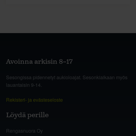
Avoinna arkisin 8–17
Sesongissa pidennetyt aukioloajat. Sesonkiaikaan myös
lauantaisin 9-14.
Rekisteri- ja evästeseloste
Löydä perille
Rengasnuora Oy