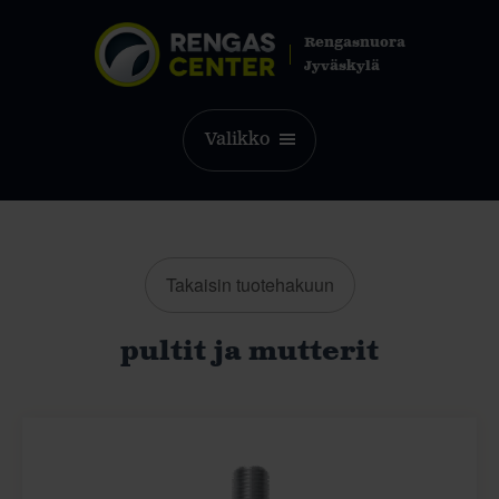
Rengasnuora
Jyväskylä
Valikko
Takaisin tuotehakuun
pultit ja mutterit