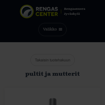
Rengasnuora
Jyväskylä
Valikko
Takaisin tuotehakuun
pultit ja mutterit