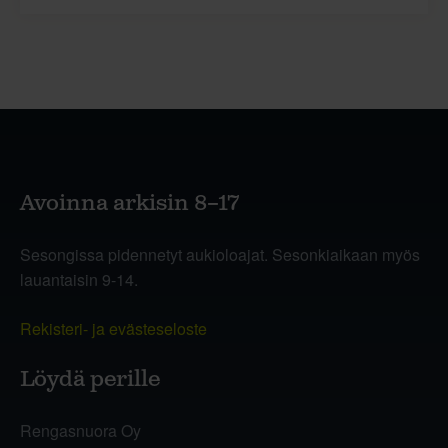
Avoinna arkisin 8–17
Sesongissa pidennetyt aukioloajat. Sesonkiaikaan myös
lauantaisin 9-14.
Rekisteri- ja evästeseloste
Löydä perille
Rengasnuora Oy