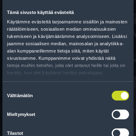
Tämä sivusto käyttää evästeitä
Käytämme evästeitä tarjoamamme sisällön ja mainosten
Rahoitus
räätälöimiseen, sosiaalisen median ominaisuuksien
tukemiseen ja kävijämäärämme analysoimiseen. Lisäksi
Tee ostoksesi RengasCenter-tilillä. Saat
jaamme sosiaalisen median, mainosalan ja analytiikka-
maksuaikaa renkaillesi.
alan kumppaneillemme tietoja siitä, miten käytät
sivustoamme. Kumppanimme voivat yhdistää näitä
tietoja muihin tietoihin, joita olet antanut heille tai joita on
kerätty, kun olet käyttänyt heidän palvelujaan.
Suostumuksen
Välttämätön
valinta
Rengasinfo
Tavallisen ihmisen tietoa merkinnöistä, renkaista ja
Mieltymykset
niiden huoltamisesta.
Tilastot