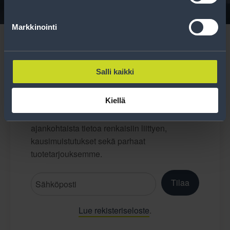
Markkinointi
Salli kaikki
Tilaa uutiskirje
Kiellä
Uutiskirjeessä saat autonomistajan
ajankohtaista tietoa renkaisiin liittyen,
kausimuistutukset sekä parhaat
tuotetarjouksemme.
Tilaa
Lue rekisteriseloste
.