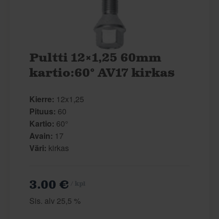
Pultti 12×1,25 60mm
kartio:60° AV17 kirkas
Kierre:
12x1,25
Pituus:
60
Kartio:
60°
Avain:
17
Väri:
kirkas
3.00 €
/ kpl
Sis. alv 25,5 %