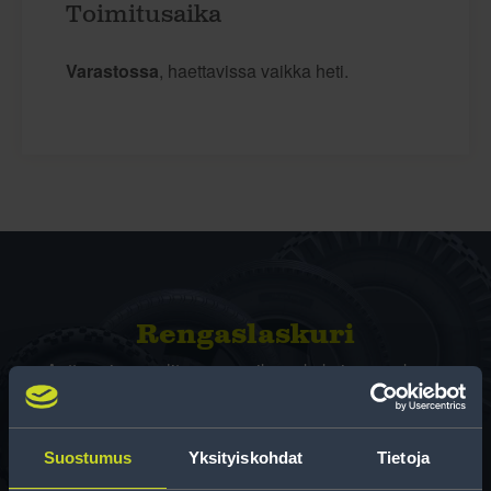
Toimitusaika
Varastossa
, haettavissa vaikka heti.
Rengas­laskuri
Auttaa sinua valitsemaan oikean kokoisen renkaan,
kun vaihdat rengaskokoa.
Suostumus
Yksityiskohdat
Tietoja