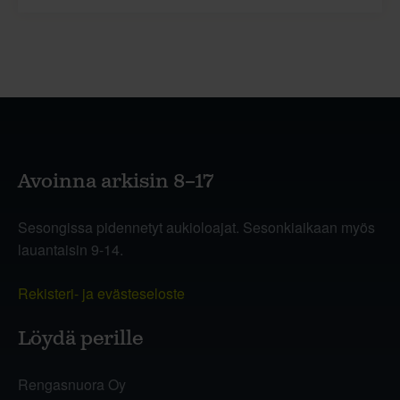
Avoinna arkisin 8–17
Sesongissa pidennetyt aukioloajat. Sesonkiaikaan myös
lauantaisin 9-14.
Rekisteri- ja evästeseloste
Löydä perille
Rengasnuora Oy