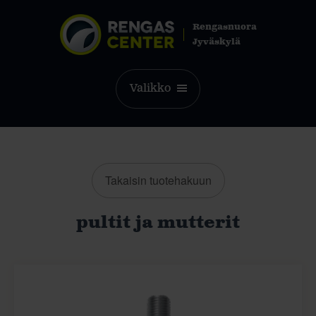
Rengasnuora
Jyväskylä
Valikko
Takaisin tuotehakuun
pultit ja mutterit