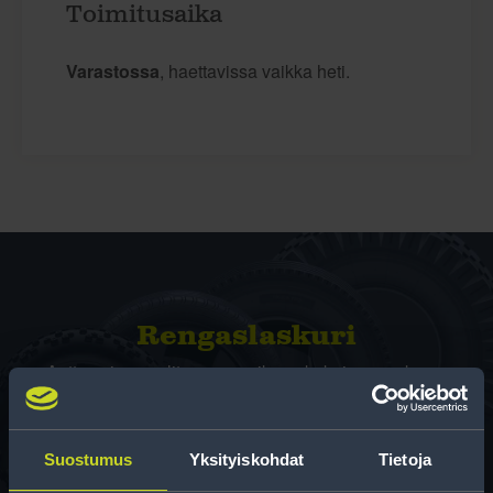
Toimitusaika
Varastossa
, haettavissa vaikka heti.
Rengas­laskuri
Auttaa sinua valitsemaan oikean kokoisen renkaan,
kun vaihdat rengaskokoa.
Suostumus
Yksityiskohdat
Tietoja