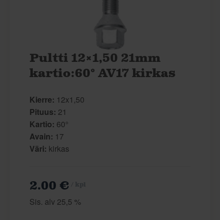
Pultti 12×1,50 21mm
kartio:60° AV17 kirkas
Kierre:
12x1,50
Pituus:
21
Kartio:
60°
Avain:
17
Väri:
kirkas
2.00 €
/ kpl
Sis. alv 25,5 %