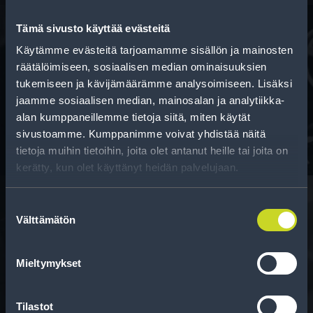
Tämä sivusto käyttää evästeitä
Käytämme evästeitä tarjoamamme sisällön ja mainosten
Rahoitus
räätälöimiseen, sosiaalisen median ominaisuuksien
tukemiseen ja kävijämäärämme analysoimiseen. Lisäksi
Tee ostoksesi RengasCenter-tilillä. Saat
jaamme sosiaalisen median, mainosalan ja analytiikka-
maksuaikaa renkaillesi.
alan kumppaneillemme tietoja siitä, miten käytät
sivustoamme. Kumppanimme voivat yhdistää näitä
tietoja muihin tietoihin, joita olet antanut heille tai joita on
kerätty, kun olet käyttänyt heidän palvelujaan.
Suostumuksen
Välttämätön
valinta
Rengasinfo
Tavallisen ihmisen tietoa merkinnöistä, renkaista ja
Mieltymykset
niiden huoltamisesta.
Tilastot