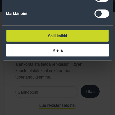
Markkinointi
Salli kaikki
Tilaa uutiskirje
Kiellä
Uutiskirjeessä saat autonomistajan
ajankohtaista tietoa renkaisiin liittyen,
kausimuistutukset sekä parhaat
tuotetarjouksemme.
Tilaa
Lue rekisteriseloste
.