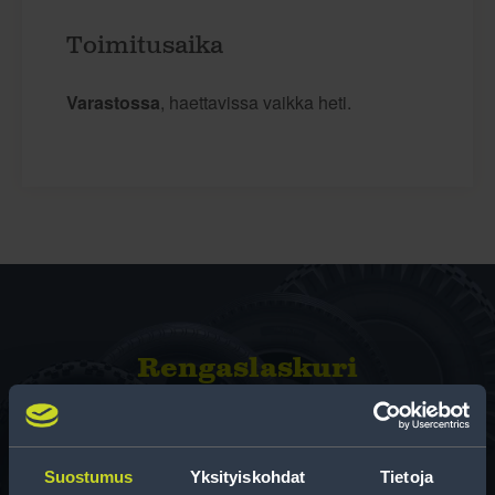
Toimitusaika
Varastossa
, haettavissa vaikka heti.
Rengas­laskuri
Auttaa sinua valitsemaan oikean kokoisen renkaan,
kun vaihdat rengaskokoa.
Suostumus
Yksityiskohdat
Tietoja