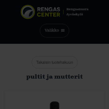
Rengasnuora
Jyväskylä
Valikko
Takaisin tuotehakuun
pultit ja mutterit