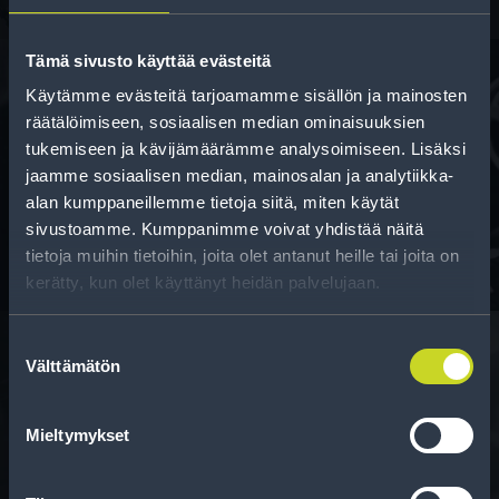
Tämä sivusto käyttää evästeitä
Käytämme evästeitä tarjoamamme sisällön ja mainosten
räätälöimiseen, sosiaalisen median ominaisuuksien
Rahoitus
tukemiseen ja kävijämäärämme analysoimiseen. Lisäksi
jaamme sosiaalisen median, mainosalan ja analytiikka-
Tee ostoksesi RengasCenter-tilillä. Saat
alan kumppaneillemme tietoja siitä, miten käytät
maksuaikaa renkaillesi.
sivustoamme. Kumppanimme voivat yhdistää näitä
tietoja muihin tietoihin, joita olet antanut heille tai joita on
kerätty, kun olet käyttänyt heidän palvelujaan.
Suostumuksen
Välttämätön
valinta
Rengasinfo
Mieltymykset
Tavallisen ihmisen tietoa merkinnöistä, renkaista ja
niiden huoltamisesta.