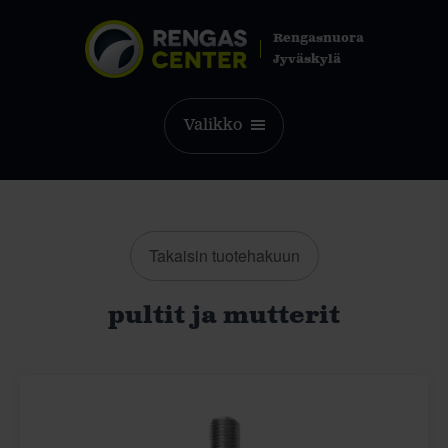
Rengasnuora
Jyväskylä
Valikko
Takaisin tuotehakuun
pultit ja mutterit