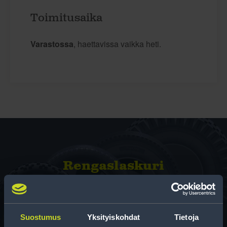
Toimitusaika
Varastossa
, haettavissa vaikka heti.
Rengas­laskuri
Auttaa sinua valitsemaan oikean kokoisen renkaan,
kun vaihdat rengaskokoa.
Suostumus
Yksityiskohdat
Tietoja