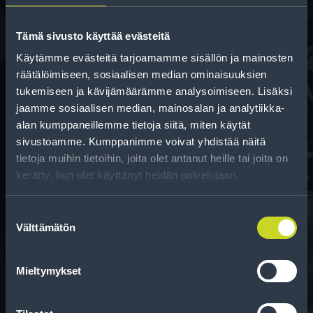
Tämä sivusto käyttää evästeitä
Käytämme evästeitä tarjoamamme sisällön ja mainosten
räätälöimiseen, sosiaalisen median ominaisuuksien
Rahoitus
tukemiseen ja kävijämäärämme analysoimiseen. Lisäksi
Tee ostoksesi RengasCenter-tilillä. Saat
jaamme sosiaalisen median, mainosalan ja analytiikka-
maksuaikaa renkaillesi.
alan kumppaneillemme tietoja siitä, miten käytät
sivustoamme. Kumppanimme voivat yhdistää näitä
tietoja muihin tietoihin, joita olet antanut heille tai joita on
kerätty, kun olet käyttänyt heidän palvelujaan.
Suostumuksen
Välttämätön
valinta
Rengasinfo
Mieltymykset
Tavallisen ihmisen tietoa merkinnöistä, renkaista ja
niiden huoltamisesta.