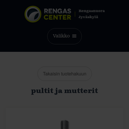
Rengasnuora
Jyväskylä
Valikko
Takaisin tuotehakuun
pultit ja mutterit