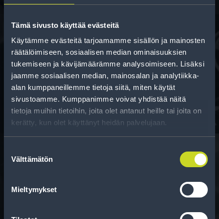
Tämä sivusto käyttää evästeitä
Käytämme evästeitä tarjoamamme sisällön ja mainosten
räätälöimiseen, sosiaalisen median ominaisuuksien
Rahoitus
tukemiseen ja kävijämäärämme analysoimiseen. Lisäksi
Tee ostoksesi RengasCenter-tilillä. Saat
jaamme sosiaalisen median, mainosalan ja analytiikka-
maksuaikaa renkaillesi.
alan kumppaneillemme tietoja siitä, miten käytät
sivustoamme. Kumppanimme voivat yhdistää näitä
tietoja muihin tietoihin, joita olet antanut heille tai joita on
kerätty, kun olet käyttänyt heidän palvelujaan.
Suostumuksen
Välttämätön
valinta
Rengasinfo
Mieltymykset
Tavallisen ihmisen tietoa merkinnöistä, renkaista ja
niiden huoltamisesta.