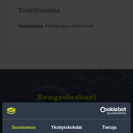
Toimitusaika
Varastossa
, haettavissa vaikka heti.
Rengas­laskuri
Auttaa sinua valitsemaan oikean kokoisen renkaan,
kun vaihdat rengaskokoa.
Suostumus
Yksityiskohdat
Tietoja