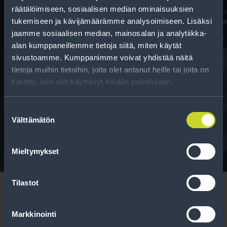
maksuaikaa renkaillesi.
räätälöimiseen, sosiaalisen median ominaisuuksien
tukemiseen ja kävijämäärämme analysoimiseen. Lisäksi
jaamme sosiaalisen median, mainosalan ja analytiikka-
alan kumppaneillemme tietoja siitä, miten käytät
sivustoamme. Kumppanimme voivat yhdistää näitä
tietoja muihin tietoihin, joita olet antanut heille tai joita on
kerätty, kun olet käyttänyt heidän palvelujaan.
Rengasinfo
Suostumuksen
Tavallisen ihmisen tietoa merkinnöistä, renkaista ja
Välttämätön
valinta
niiden huoltamisesta.
Mieltymykset
Tilastot
Markkinointi