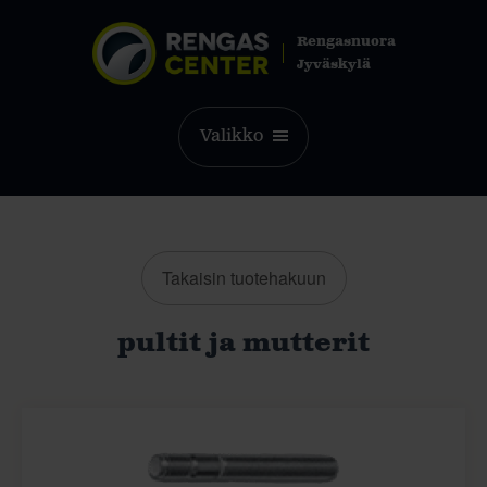
Rengasnuora
Jyväskylä
Valikko
Takaisin tuotehakuun
pultit ja mutterit