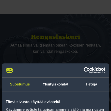
Rengas­laskuri
Auttaa sinua valitsemaan oikean kokoisen renkaan,
kun vaihdat rengaskokoa.
Suostumus
Yksityiskohdat
Tietoja
Rahoitus
Tämä sivusto käyttää evästeitä
Tee ostoksesi RengasCenter-tilillä. Saat
Käytämme evästeitä tarjoamamme sisällön ja mainosten