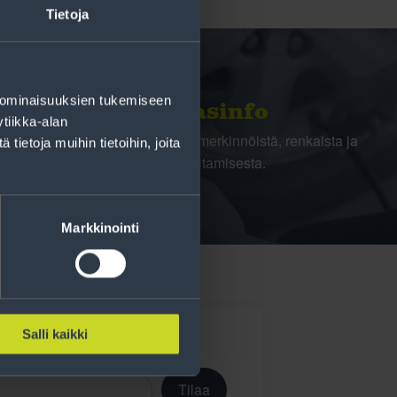
Tietoja
 ominaisuuksien tukemiseen
Rengasinfo
tiikka-alan
Tavallisen ihmisen tietoa merkinnöistä, renkaista ja
ietoja muihin tietoihin, joita
niiden huoltamisesta.
Markkinointi
Salli kaikki
Tilaa