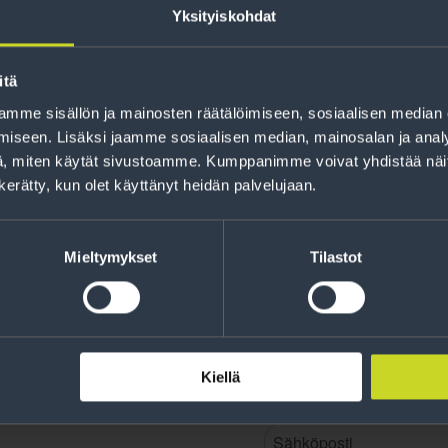
Yksityiskohdat
itä
mme sisällön ja mainosten räätälöimiseen, sosiaalisen median
Rahoitus
iseen. Lisäksi jaamme sosiaalisen median, mainosalan ja analy
Tee ostoksesi RengasCenter-tilillä. Saat
, miten käytät sivustoamme. Kumppanimme voivat yhdistää näitä t
maksuaikaa renkaillesi.
n kerätty, kun olet käyttänyt heidän palvelujaan.
Mieltymykset
Tilastot
Kiellä