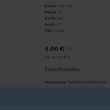
Kierre:
14x1,25
Pituus:
27
Kartio:
60°
Avain:
17
Väri:
musta
4.00 €
/ kpl
Sis. alv 25,5 %
Toimitusaika
Varastossa
, haettavissa vaikka heti.