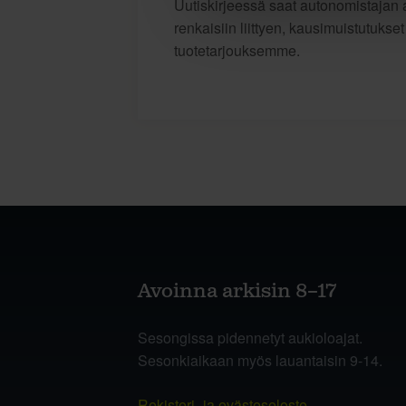
Uutiskirjeessä saat autonomistajan a
renkaisiin liittyen, kausimuistutukse
tuotetarjouksemme.
Avoinna arkisin 8–17
Sesongissa pidennetyt aukioloajat.
Sesonkiaikaan myös lauantaisin 9-14.
Rekisteri- ja evästeseloste