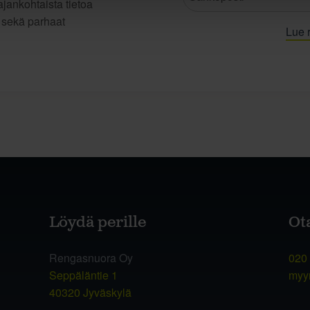
jankohtaista tietoa
t sekä parhaat
Lue r
Löydä perille
Ot
Rengasnuora Oy
020
Seppäläntie 1
myy
40320 Jyväskylä