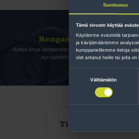
Suostumus
Tämä sivusto käyttää eväste
Käytämme evästeitä tarjoama
Rengas­laskuri
ja kävijämäärämme analysoim
Auttaa sinua valitsemaan oikean kokoisen renkaan,
kumppaneillemme tietoja siitä
kun vaihdat rengaskokoa.
olet antanut heille tai joita o
Suostumuksen
valinta
Välttämätön
Tilaa uutiskirje