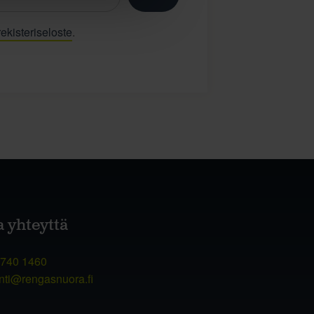
ekisteriseloste
.
a yhteyttä
 740 1460
nti@rengasnuora.fi