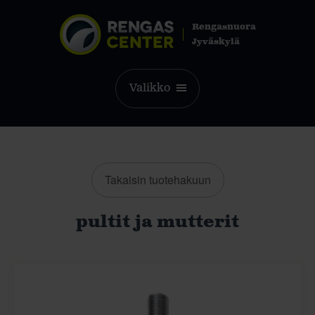
Rengasnuora
Jyväskylä
Valikko
Takaisin tuotehakuun
pultit ja mutterit