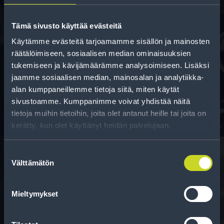
Tämä sivusto käyttää evästeitä
Käytämme evästeitä tarjoamamme sisällön ja mainosten
räätälöimiseen, sosiaalisen median ominaisuuksien
Rahoitus
tukemiseen ja kävijämäärämme analysoimiseen. Lisäksi
Tee ostoksesi RengasCenter-tilillä. Saat
jaamme sosiaalisen median, mainosalan ja analytiikka-
maksuaikaa renkaillesi.
alan kumppaneillemme tietoja siitä, miten käytät
sivustoamme. Kumppanimme voivat yhdistää näitä
tietoja muihin tietoihin, joita olet antanut heille tai joita on
kerätty, kun olet käyttänyt heidän palvelujaan.
Suostumuksen
Välttämätön
valinta
Rengasinfo
Mieltymykset
Tavallisen ihmisen tietoa merkinnöistä, renkaista ja
niiden huoltamisesta.