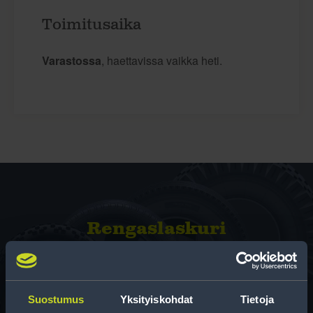
Toimitusaika
Varastossa
, haettavissa vaikka heti.
Rengas­laskuri
Auttaa sinua valitsemaan oikean kokoisen renkaan,
kun vaihdat rengaskokoa.
Suostumus
Yksityiskohdat
Tietoja