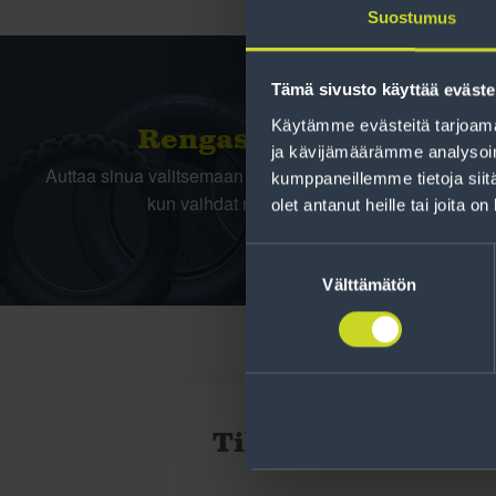
Suostumus
Tämä sivusto käyttää eväste
Käytämme evästeitä tarjoama
Rengas­laskuri
ja kävijämäärämme analysoim
Auttaa sinua valitsemaan oikean kokoisen renkaan,
kumppaneillemme tietoja siitä
kun vaihdat rengaskokoa.
olet antanut heille tai joita o
Suostumuksen
valinta
Välttämätön
Tilaa uutiskirje