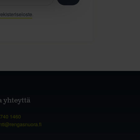
ekisteriseloste
.
a yhteyttä
 740 1460
nti@rengasnuora.fi