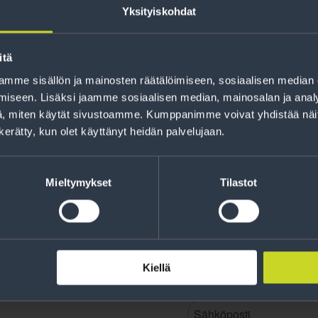
Yksityiskohdat
itä
mme sisällön ja mainosten räätälöimiseen, sosiaalisen median
Rahoitus
iseen. Lisäksi jaamme sosiaalisen median, mainosalan ja analy
Tee ostoksesi RengasCenter-tilillä. Saat
, miten käytät sivustoamme. Kumppanimme voivat yhdistää näitä t
maksuaikaa renkaillesi.
n kerätty, kun olet käyttänyt heidän palvelujaan.
Mieltymykset
Tilastot
Kiellä