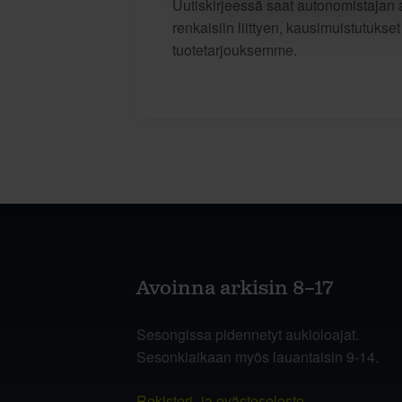
Uutiskirjeessä saat autonomistajan a
renkaisiin liittyen, kausimuistutukse
tuotetarjouksemme.
Avoinna arkisin 8–17
Sesongissa pidennetyt aukioloajat.
Sesonkiaikaan myös lauantaisin 9-14.
Rekisteri- ja evästeseloste