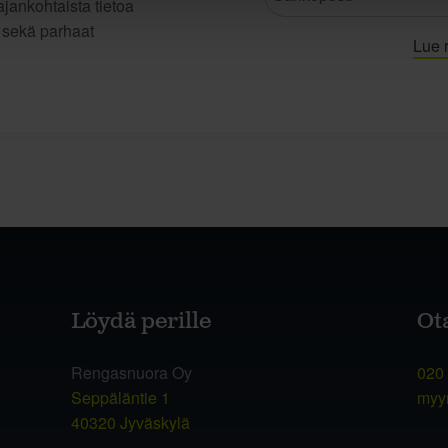
jankohtaista tietoa
t sekä parhaat
Lue r
Löydä perille
Ot
Rengasnuora Oy
020
Seppäläntie 1
myy
40320 Jyväskylä