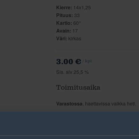
Kierre:
14x1,25
Pituus:
33
Kartio:
60°
Avain:
17
Väri:
kirkas
3.00 €
/ kpl
Sis. alv 25,5 %
Toimitusaika
Varastossa
, haettavissa vaikka heti.