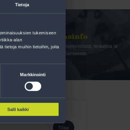
Tietoja
 ominaisuuksien tukemiseen
Rengasinfo
tiikka-alan
Tavallisen ihmisen tietoa merkinnöistä, renkaista ja
ietoja muihin tietoihin, joita
niiden huoltamisesta.
Markkinointi
Salli kaikki
Tilaa