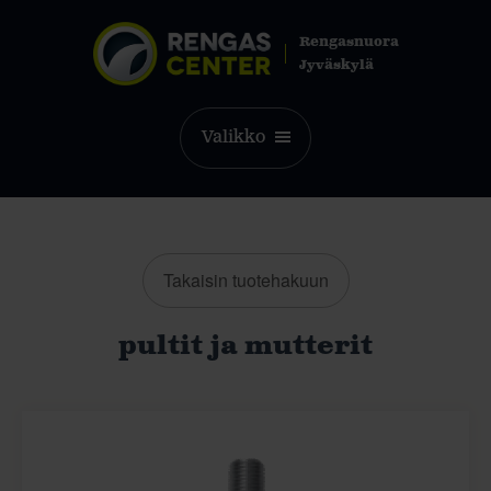
Rengasnuora
Jyväskylä
Valikko
Takaisin tuotehakuun
pultit ja mutterit