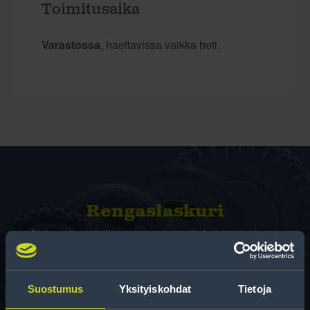
Toimitusaika
Varastossa
, haettavissa vaikka heti.
Rengas­laskuri
Auttaa sinua valitsemaan oikean kokoisen renkaan,
kun vaihdat rengaskokoa.
Suostumus
Yksityiskohdat
Tietoja