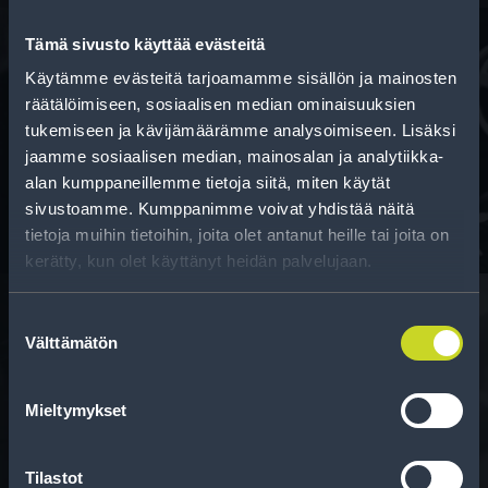
Tämä sivusto käyttää evästeitä
Käytämme evästeitä tarjoamamme sisällön ja mainosten
Rahoitus
räätälöimiseen, sosiaalisen median ominaisuuksien
tukemiseen ja kävijämäärämme analysoimiseen. Lisäksi
Tee ostoksesi RengasCenter-tilillä. Saat
jaamme sosiaalisen median, mainosalan ja analytiikka-
maksuaikaa renkaillesi.
alan kumppaneillemme tietoja siitä, miten käytät
sivustoamme. Kumppanimme voivat yhdistää näitä
tietoja muihin tietoihin, joita olet antanut heille tai joita on
kerätty, kun olet käyttänyt heidän palvelujaan.
Suostumuksen
Välttämätön
valinta
Rengasinfo
Tavallisen ihmisen tietoa merkinnöistä, renkaista ja
Mieltymykset
niiden huoltamisesta.
Tilastot