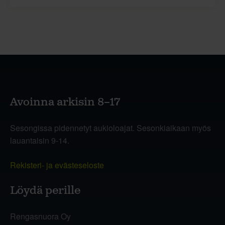
Avoinna arkisin 8–17
Sesongissa pidennetyt aukioloajat. Sesonkiaikaan myös
lauantaisin 9-14.
Rekisteri- ja evästeseloste
Löydä perille
Rengasnuora Oy