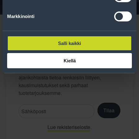
Markkinointi
Salli kaikki
Tilaa uutiskirje
Kiellä
Uutiskirjeessä saat autonomistajan
ajankohtaista tietoa renkaisiin liittyen,
kausimuistutukset sekä parhaat
tuotetarjouksemme.
Tilaa
Lue rekisteriseloste
.