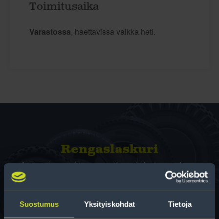
Toimitusaika
Varastossa
, haettavissa vaikka heti.
Rengas­laskuri
Auttaa sinua valitsemaan oikean kokoisen renkaan,
kun vaihdat rengaskokoa.
Suostumus
Yksityiskohdat
Tietoja