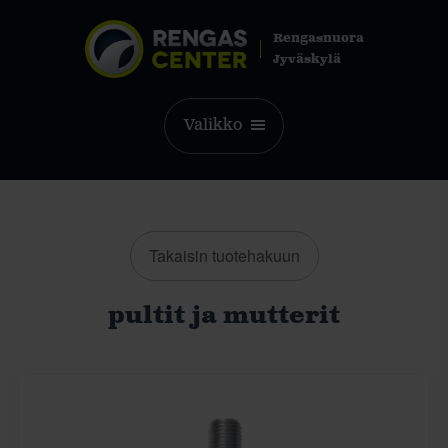
Rengasnuora
Jyväskylä
Valikko
Takaisin tuotehakuun
pultit ja mutterit