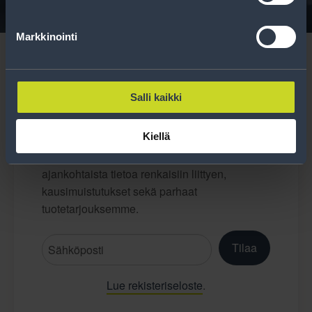
Markkinointi
Salli kaikki
Tilaa uutiskirje
Kiellä
Uutiskirjeessä saat autonomistajan
ajankohtaista tietoa renkaisiin liittyen,
kausimuistutukset sekä parhaat
tuotetarjouksemme.
Tilaa
Lue rekisteriseloste
.