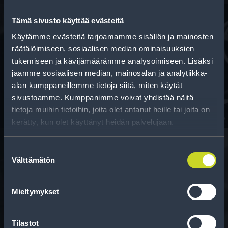
Tämä sivusto käyttää evästeitä
Käytämme evästeitä tarjoamamme sisällön ja mainosten
Rahoitus
räätälöimiseen, sosiaalisen median ominaisuuksien
tukemiseen ja kävijämäärämme analysoimiseen. Lisäksi
Tee ostoksesi RengasCenter-tilillä. Saat
jaamme sosiaalisen median, mainosalan ja analytiikka-
maksuaikaa renkaillesi.
alan kumppaneillemme tietoja siitä, miten käytät
sivustoamme. Kumppanimme voivat yhdistää näitä
tietoja muihin tietoihin, joita olet antanut heille tai joita on
kerätty, kun olet käyttänyt heidän palvelujaan.
Suostumuksen
Välttämätön
valinta
Rengasinfo
Tavallisen ihmisen tietoa merkinnöistä, renkaista ja
Mieltymykset
niiden huoltamisesta.
Tilastot