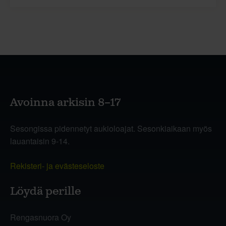
Avoinna arkisin 8–17
Sesongissa pidennetyt aukioloajat. Sesonkiaikaan myös
lauantaisin 9-14.
Rekisteri- ja evästeseloste
Löydä perille
Rengasnuora Oy