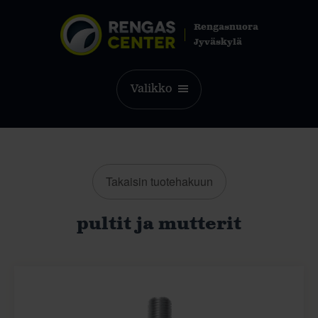
Rengasnuora
Jyväskylä
Valikko
Takaisin tuotehakuun
pultit ja mutterit