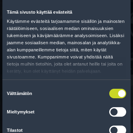
Tämä sivusto käyttää evästeitä
Käytämme evästeitä tarjoamamme sisällön ja mainosten
Rahoitus
räätälöimiseen, sosiaalisen median ominaisuuksien
tukemiseen ja kävijämäärämme analysoimiseen. Lisäksi
Tee ostoksesi RengasCenter-tilillä. Saat
jaamme sosiaalisen median, mainosalan ja analytiikka-
maksuaikaa renkaillesi.
alan kumppaneillemme tietoja siitä, miten käytät
sivustoamme. Kumppanimme voivat yhdistää näitä
tietoja muihin tietoihin, joita olet antanut heille tai joita on
kerätty, kun olet käyttänyt heidän palvelujaan.
Suostumuksen
Välttämätön
valinta
Rengasinfo
Tavallisen ihmisen tietoa merkinnöistä, renkaista ja
Mieltymykset
niiden huoltamisesta.
Tilastot