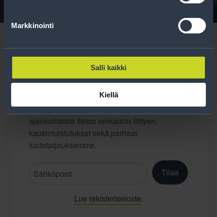
Markkinointi
Salli kaikki
Tilaa uutiskirje
Kiellä
Uutiskirjeessä saat autonomistajan
ajankohtaista tietoa renkaisiin liittyen,
kausimuistutukset sekä parhaat
tuotetarjouksemme.
Tilaa
Lue rekisteriseloste
.