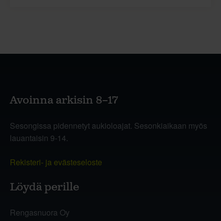
Avoinna arkisin 8–17
Sesongissa pidennetyt aukioloajat. Sesonkiaikaan myös
lauantaisin 9-14.
Rekisteri- ja evästeseloste
Löydä perille
Rengasnuora Oy