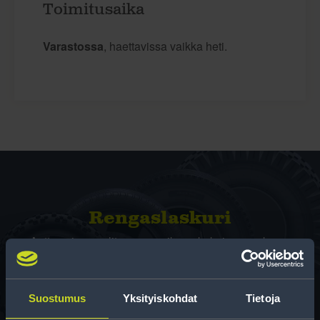
Toimitusaika
Varastossa
, haettavissa vaikka heti.
Rengas­laskuri
Auttaa sinua valitsemaan oikean kokoisen renkaan,
kun vaihdat rengaskokoa.
Suostumus
Yksityiskohdat
Tietoja