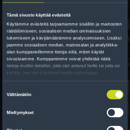
Tämä sivusto käyttää evästeitä
Käytämme evästeitä tarjoamamme sisällön ja mainosten
räätälöimiseen, sosiaalisen median ominaisuuksien
Rahoitus
tukemiseen ja kävijämäärämme analysoimiseen. Lisäksi
Tee ostoksesi RengasCenter-tilillä. Saat
jaamme sosiaalisen median, mainosalan ja analytiikka-
maksuaikaa renkaillesi.
alan kumppaneillemme tietoja siitä, miten käytät
sivustoamme. Kumppanimme voivat yhdistää näitä
tietoja muihin tietoihin, joita olet antanut heille tai joita on
kerätty, kun olet käyttänyt heidän palvelujaan.
Suostumuksen
Välttämätön
valinta
Rengasinfo
Mieltymykset
Tavallisen ihmisen tietoa merkinnöistä, renkaista ja
niiden huoltamisesta.