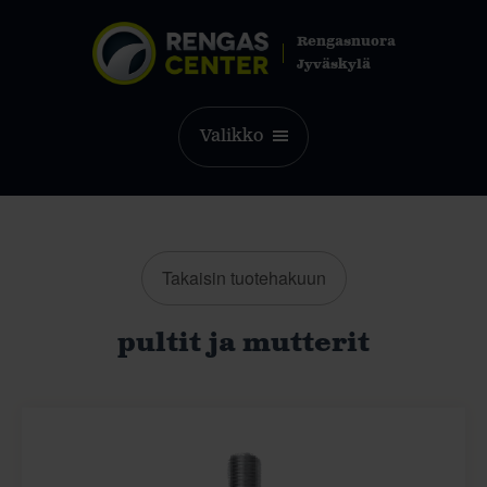
Rengasnuora
Jyväskylä
Valikko
Takaisin tuotehakuun
pultit ja mutterit