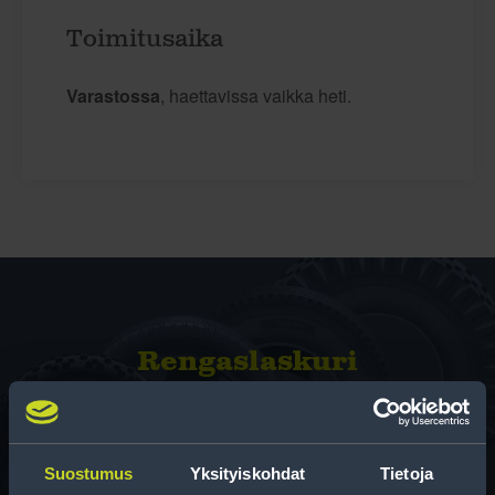
Toimitusaika
Varastossa
, haettavissa vaikka heti.
Rengas­laskuri
Auttaa sinua valitsemaan oikean kokoisen renkaan,
kun vaihdat rengaskokoa.
Suostumus
Yksityiskohdat
Tietoja