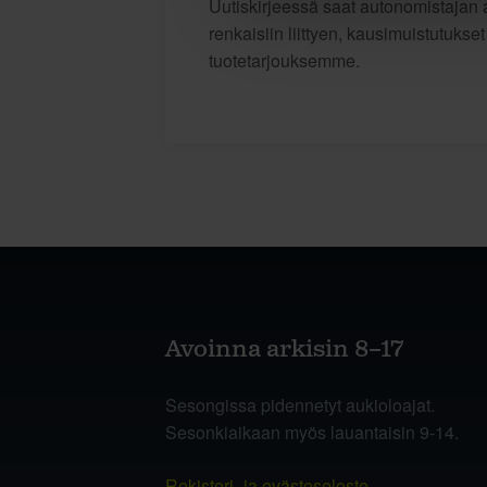
Uutiskirjeessä saat autonomistajan a
renkaisiin liittyen, kausimuistutukse
tuotetarjouksemme.
Avoinna arkisin 8–17
Sesongissa pidennetyt aukioloajat.
Sesonkiaikaan myös lauantaisin 9-14.
Rekisteri- ja evästeseloste