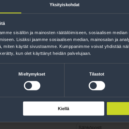
Yksityiskohdat
itä
mme sisällön ja mainosten räätälöimiseen, sosiaalisen median
Rahoitus
iseen. Lisäksi jaamme sosiaalisen median, mainosalan ja analy
Tee ostoksesi RengasCenter-tilillä. Saat
, miten käytät sivustoamme. Kumppanimme voivat yhdistää näitä t
maksuaikaa renkaillesi.
n kerätty, kun olet käyttänyt heidän palvelujaan.
Mieltymykset
Tilastot
Kiellä