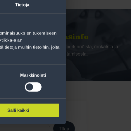
Tietoja
 ominaisuuksien tukemiseen
Rengasinfo
tiikka-alan
Tavallisen ihmisen tietoa merkinnöistä, renkaista ja
ietoja muihin tietoihin, joita
niiden huoltamisesta.
Markkinointi
Salli kaikki
Tilaa