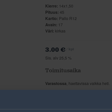
Kierre:
14x1,50
Pituus:
45
Kartio:
Pallo R12
Avain:
17
Väri:
kirkas
3.00 €
/ kpl
Sis. alv 25,5 %
Toimitusaika
Varastossa
, haettavissa vaikka heti.