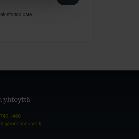
ekisteriseloste
.
a yhteyttä
 740 1460
nti@rengasnuora.fi