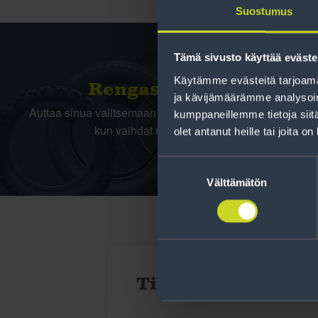
Suostumus
Tämä sivusto käyttää eväste
Käytämme evästeitä tarjoama
Rengas­laskuri
ja kävijämäärämme analysoim
Auttaa sinua valitsemaan oikean kokoisen renkaan,
kumppaneillemme tietoja siitä
kun vaihdat rengaskokoa.
olet antanut heille tai joita o
Suostumuksen
valinta
Välttämätön
Tilaa uutiskirje