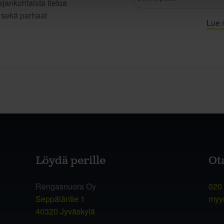
jankohtaista tietoa
t sekä parhaat
Lue r
Löydä perille
Ot
Rengasnuora Oy
020
Seppäläntie 1
myy
40320 Jyväskylä